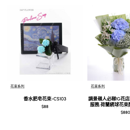
花束系列
花束系列
香水肥皂花束-CS103
調景嶺人必睇!G花
服務,荷蘭綉球花束
$88
Fast-荷蘭綉球
$880