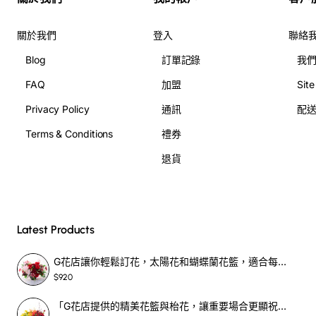
關於我們
登入
聯絡
Blog
訂單記錄
我
FAQ
加盟
Sit
Privacy Policy
通訊
配
Terms & Conditions
禮券
退貨
Latest Products
G花店讓你輕鬆訂花，太陽花和蝴蝶蘭花籃，適合每個重要時刻！-SF390
$920
「G花店提供的精美花籃與枱花，讓重要場合更顯祝賀與喜悅，適合各種用場！」-SF398