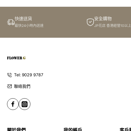
快速送貨
安全購物
最快24小時內送達
JP花店 香港經營10以
Tel: 9029 9787
聯絡我們
關於我們
我的帳戶
客戶