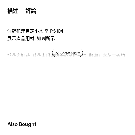
描述
評論
保鮮花連自定小木牌-PS104
展示產品用材: 如圖所示
於花店訂花, 隨花束附送精美心意咭一張, 歡迎到本花店查詢
或網上訂購
訂購鮮花及手工製品前,為保障客戶利益,請閱讀
條款及細則
此花束價格不適用於(情人節期間 4/2-16/2)
Also Bought