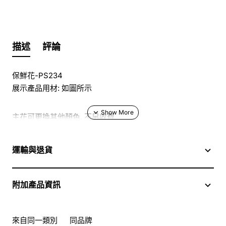
描述
評論
保鮮花-PS234
展示產品用材: 如圖所示
主花可更換其他顏色, 不另收費
於花店訂花, 隨花束附送精美心意咭一張, 歡迎到本花店查詢
運輸與退貨
或網上訂購
附加產品資訊
訂購鮮花及手工製品前,為保障客戶利益,請閱讀
條款及細則
此花束價格不適用於(情人節期間 4/2-16/2)
來自同一類別
同品牌