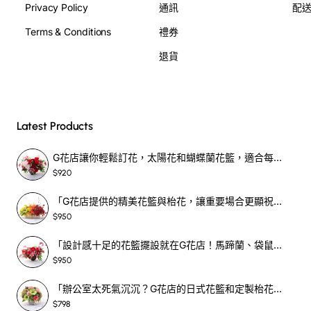
Privacy Policy
通訊
配
Terms & Conditions
禮券
退貨
Latest Products
G花店讓你輕鬆訂花，太陽花和蝴蝶蘭花籃，適合每個重要時刻！-SF390
$920
「G花店提供的精美花籃與枱花，讓重要場合更顯祝賀與喜悅，適合各種用場！」-SF398
$950
「設計感十足的花籃擺設就在G花店！馬蹄蘭、袋鼠爪、罌粟花，為你的重大場合增光添彩！」-SF209
$950
「辦公室太死氣沉沉？G花店的日式花籃和定製枱花，為你帶來新鮮感！」-SF465
$798