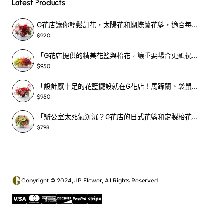
Latest Products
G花店讓你輕鬆訂花，太陽花和蝴蝶蘭花籃，適合每個重要時刻！-SF390
$920
「G花店提供的精美花籃與枱花，讓重要場合更顯祝賀與喜悅，適合各種用場！」-SF398
$950
「設計感十足的花籃擺設就在G花店！馬蹄蘭、袋鼠爪、罌粟花，為你的重大場合增光添彩！」-SF209
$950
「辦公室太死氣沉沉？G花店的日式花籃和定製枱花，為你帶來新鮮感！」-SF465
$798
Copyright © 2024, JP Flower, All Rights Reserved