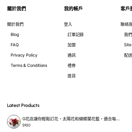
關於我們
我的帳戶
客戶
關於我們
登入
聯絡
Blog
訂單記錄
我
FAQ
加盟
Sit
Privacy Policy
通訊
配
Terms & Conditions
禮券
退貨
Latest Products
G花店讓你輕鬆訂花，太陽花和蝴蝶蘭花籃，適合每個重要時刻！-SF390
$920