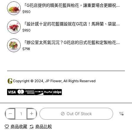
「G花店提供的精美花籃與枱花，讓重要場合更顯祝賀與喜悅，適合各種用場！」-SF398
$950
「設計感十足的花籃擺設就在G花店！馬蹄蘭、袋鼠爪、罌粟花，為你的重大場合增光添彩！」-SF209
$950
「辦公室太死氣沉沉？G花店的日式花籃和定製枱花，為你帶來新鮮感！」-SF465
$798
Copyright © 2024, JP Flower, All Rights Reserved
Out Of Stock
商品收藏
商品比較