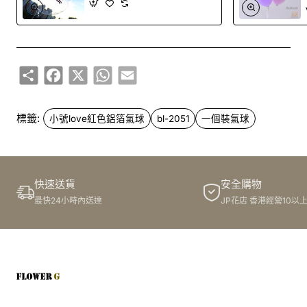
Share
Facebook
X
WhatsApp
Email
標籤:
小號love紅色鋁箔氣球
bl-2051
一個裝氣球
快速送貨
安全購物
最快24小時內送達
JP花店 香港經營10以