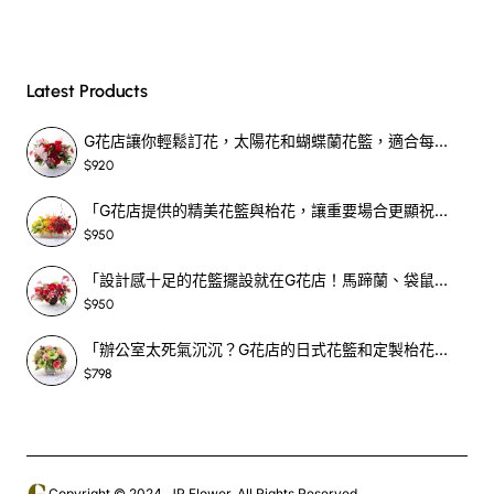
Latest Products
G花店讓你輕鬆訂花，太陽花和蝴蝶蘭花籃，適合每個重要時刻！-SF390
$920
「G花店提供的精美花籃與枱花，讓重要場合更顯祝賀與喜悅，適合各種用場！」-SF398
$950
「設計感十足的花籃擺設就在G花店！馬蹄蘭、袋鼠爪、罌粟花，為你的重大場合增光添彩！」-SF209
$950
「辦公室太死氣沉沉？G花店的日式花籃和定製枱花，為你帶來新鮮感！」-SF465
$798
Copyright © 2024, JP Flower, All Rights Reserved