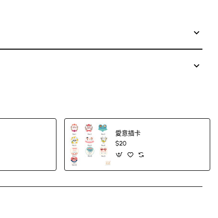
愛意插卡
$20
App
mail