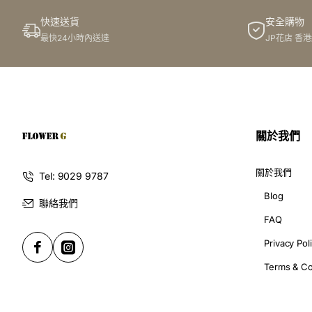
快速送貨
安全購物
訂購鮮花及手工製品前,為保障客戶利益,請閱讀
條款及細則
最快24小時內送達
JP花店 香
此花束價格不適用於(情人節期間 4/2-16/2)
關於我們
關於我們
Tel: 9029 9787
Blog
聯絡我們
FAQ
Privacy Pol
Terms & Co