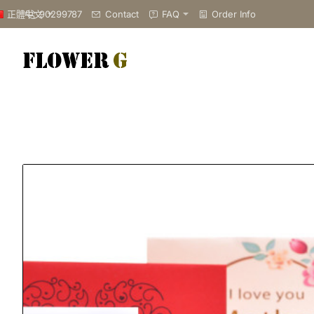
90299787
Contact
FAQ
Order Info
正體中文