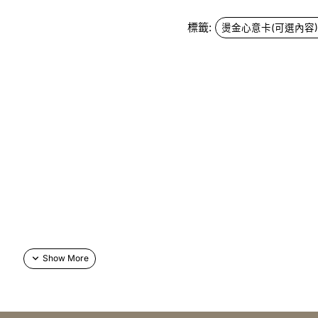
標籤:
燙金心意卡(可選內容)-
網上訂購