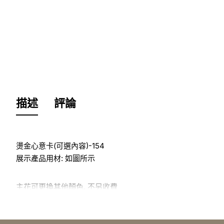
描述
評論
燙金心意卡(可選內容)-154
展示產品用材: 如圖所示
主花可更換其他顏色, 不另收費
於花店訂花, 隨花束附送精美心意咭一張, 歡迎到本花店查詢或