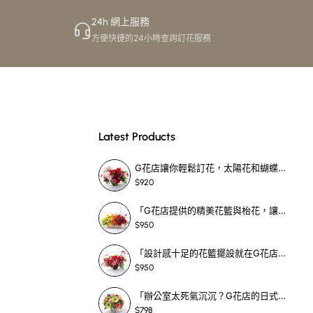
24h 網上服務
方便快捷的24小時查詢訂花服務
Latest Products
G花店讓你輕鬆訂花，太陽花和蝴蝶蘭花籃，適合每個重要時刻！-SF390
$920
「G花店提供的精美花籃與枱花，讓重要場合更顯祝賀與喜悅，適合各種用場！」-SF398
$950
「設計感十足的花籃擺設就在G花店！馬蹄蘭、袋鼠爪、罌粟花，為你的重大場合增光添彩！」-SF209
$950
「辦公室太死氣沉沉？G花店的日式花籃和定製枱花，為你帶來新鮮感！」-SF465
$798