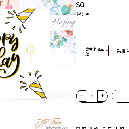
$0
未稅: $0
燙金字段主
題
商品收藏
商品比較