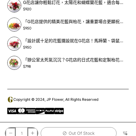
G花店讓你輕鬆訂花，太陽花和蝴蝶蘭花籃，適合每個重要時刻！-SF390
$920
「G花店提供的精美花籃與枱花，讓重要場合更顯祝賀與喜悅，適合各種用場！」-SF398
$950
「設計感十足的花籃擺設就在G花店！馬蹄蘭、袋鼠爪、罌粟花，為你的重大場合增光添彩！」-SF209
$950
「辦公室太死氣沉沉？G花店的日式花籃和定製枱花，為你帶來新鮮感！」-SF465
$798
Copyright © 2024, JP Flower, All Rights Reserved
Out Of Stock