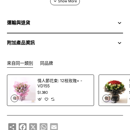
於花店訂花, 隨花束附送精美心意咭一張, 歡迎到本花店查詢
或網上訂購
運輸與退貨
訂購鮮花及手工製品前,為保障客戶利益,請閱讀
條款及細則
附加產品資訊
來自同一類別
同品牌
情人節花束: 12枝玫瑰+ -
VD155
$1,380
Share
Facebook
X
WhatsApp
Email