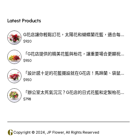
Latest Products
G花店讓你輕鬆訂花，太陽花和蝴蝶蘭花籃，適合每個重要時刻！-SF390
$920
「G花店提供的精美花籃與枱花，讓重要場合更顯祝賀與喜悅，適合各種用場！」-SF398
$950
「設計感十足的花籃擺設就在G花店！馬蹄蘭、袋鼠爪、罌粟花，為你的重大場合增光添彩！」-SF209
$950
「辦公室太死氣沉沉？G花店的日式花籃和定製枱花，為你帶來新鮮感！」-SF465
$798
Copyright © 2024, JP Flower, All Rights Reserved