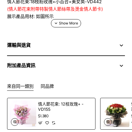
情人節花束:18枝粉玫瑰+小百合+美女英-VD442
(情人節花束附帶特製情人節絲帶及燙金情人節卡)
展示產品用材: 如圖所示
主花可更換其他顏色, 不另收費
運輸與退貨
於花店訂花, 隨花束附送精美心意咭一張, 歡迎到本花店查詢
或網上訂購
附加產品資訊
訂購鮮花及手工製品前,為保障客戶利益,請閱讀
條款及細則
來自同一類別
同品牌
花店442款花束使用了18枝粉玫瑰+小百合+美女英 - BO442
- 花束 - 即使你身處深水埗,也可以無時無刻於我們花店訂花,
情人節花束: 12枝玫瑰+ -
我們網上花店如同深水埗花店一樣為客戶提供服務,我們的送
VD155
花服務,會把花束送到每位收花人手上.
$1,380