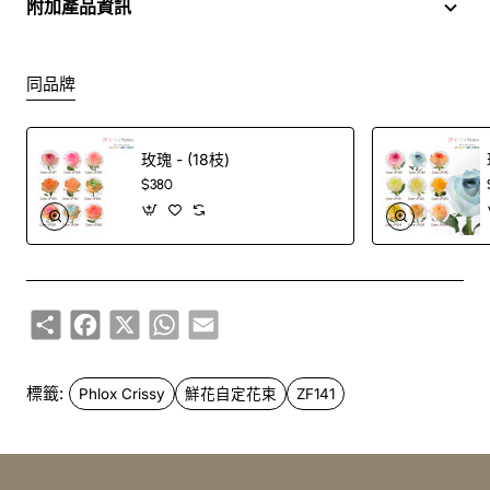
Packing
附加產品資訊
同品牌
玫瑰 - (18枝)
$380
Share
Facebook
X
WhatsApp
Email
標籤:
Phlox Crissy
鮮花自定花束
ZF141