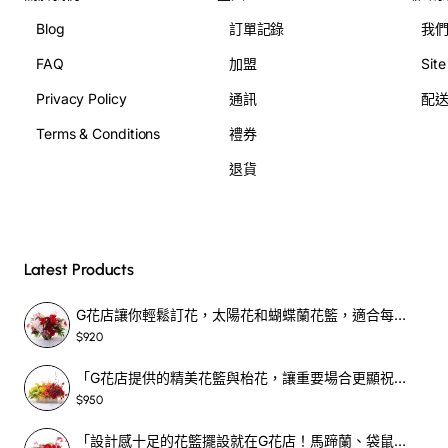
Blog
訂單記錄
我
FAQ
加盟
Sit
Privacy Policy
通訊
配
Terms & Conditions
禮券
退貨
Latest Products
G花店讓你輕鬆訂花，太陽花和蝴蝶蘭花籃，適合每個重要時刻！-SF390
$920
「G花店提供的精美花籃與枱花，讓重要場合更顯祝賀與喜悅，適合各種用場！」-SF398
$950
「設計感十足的花籃擺設就在G花店！馬蹄蘭、袋鼠爪、罌粟花，為你的重大場合增光添彩！」-SF209