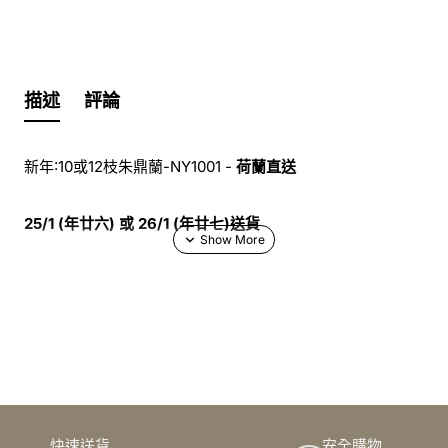
描述
評論
新年:10或12枝朱鼎蘭-NY1001 -
荷蘭直送
25/1 (年廿六) 或 26/1 (年廿七)送貨
送貨時間早上9:30 - 晚上9:00
訂購鮮花及手工製品前,為保障客戶利益,請閱讀
條款及細則
快速送貨
安全購物