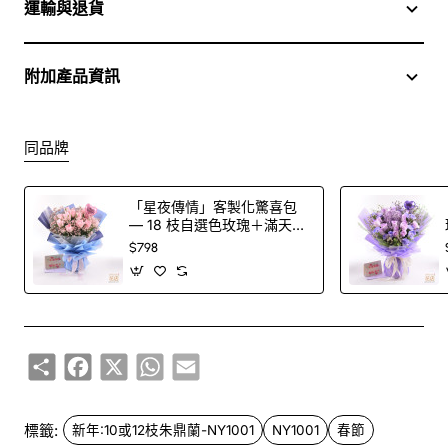
運輸與退貨
附加產品資訊
同品牌
「星夜傳情」客製化驚喜包
— 18 枝自選色玫瑰＋滿天星
花束＋印字氣球（100 色玫
$798
瑰任選）
Share
Facebook
X
WhatsApp
Email
標籤:
新年:10或12枝朱鼎蘭-NY1001
NY1001
春節