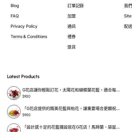
Blog
訂單記錄
我
FAQ
加盟
Sit
Privacy Policy
通訊
配
Terms & Conditions
禮券
退貨
Latest Products
G花店讓你輕鬆訂花，太陽花和蝴蝶蘭花籃，適合每個重要時刻！-SF390
$920
「G花店提供的精美花籃與枱花，讓重要場合更顯祝賀與喜悅，適合各種用場！」-SF398
$950
「設計感十足的花籃擺設就在G花店！馬蹄蘭、袋鼠爪、罌粟花，為你的重大場合增光添彩！」-SF209