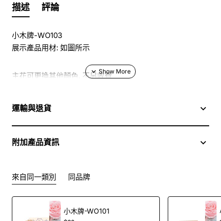
描述
評論
小木牌-WO103
展示產品用材: 如圖所示
主花可更換其他顏色, 不另收費
於花店訂花, 隨花束附送精美心意咭一張, 歡迎到本花店查詢
運輸與退貨
或網上訂購
附加產品資訊
訂購鮮花及手工製品前,為保障客戶利益,請閱讀
條款及細則
此花束價格不適用於(情人節期間 4/2-16/2)
來自同一類別
同品牌
小木牌-WO101