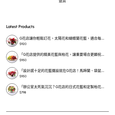
退貨
Latest Products
G花店讓你輕鬆訂花，太陽花和蝴蝶蘭花籃，適合每個重要時刻！-SF390
$920
「G花店提供的精美花籃與枱花，讓重要場合更顯祝賀與喜悅，適合各種用場！」-SF398
$950
「設計感十足的花籃擺設就在G花店！馬蹄蘭、袋鼠爪、罌粟花，為你的重大場合增光添彩！」-SF209
$950
「辦公室太死氣沉沉？G花店的日式花籃和定製枱花，為你帶來新鮮感！」-SF465
$798