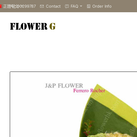
90299787
Contact
FAQ
Order Info
正體中文