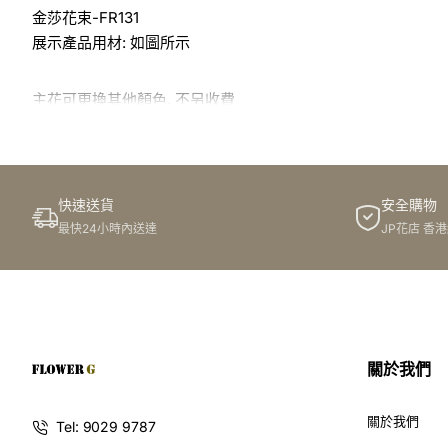
金莎花束-FR131
展示產品用材: 如圖所示
主花可更換其他顏色, 不另收費
於花店訂花, 隨花束附送精美心意咭一張, 歡迎到本花店查詢或
快速送貨
安全購物
訂購鮮花及手工製品前,為保障客戶利益,請閱讀
條款及細則
最快24小時內送達
JP花店 香
此花束價格不適用於(情人節期間 4/2-16/2)
關於我們
關於我們
Tel: 9029 9787