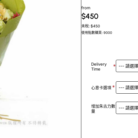
from
$450
未稅: $450
使用點數購買: 9000
Delivery
Time
心意卡選項
增加朱古力數
量