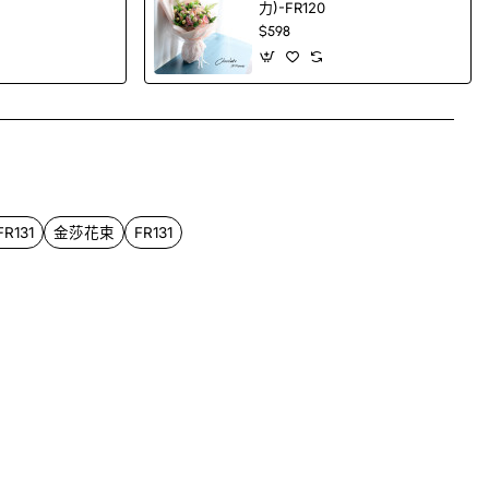
力)-FR120
$598
App
mail
131
金莎花束
FR131