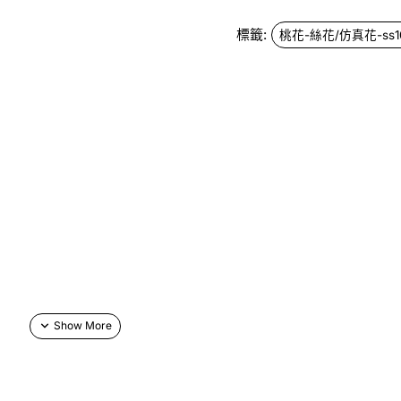
標籤:
桃花-絲花/仿真花-ss1
項