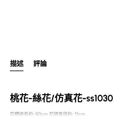
描述
評論
桃花-絲花/仿真花-ss1030
花體總長約: 60cm
花頭直徑約: 11cm
訂購絲花、仿真花、人造花產品注意事