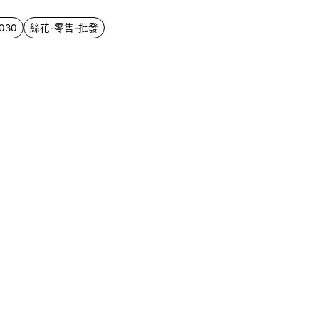
030
絲花-零售-批發