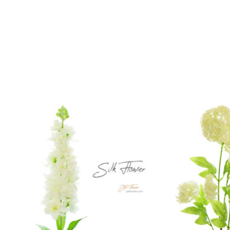
展示假花擺設使用花材: 如圖所示
花店
內
仿真花
、
絲花
、
假花
、
人造花
枱花,擺設系列之仿真花、
於花店訂購仿真花、絲花、假花、人造花枱花,擺設,送精美賀咭
網站展示圖片顏色會因不同展示螢幕設定而存在一定色差,訂購
訂購"
枱花
,
擺設
花藝"及"手工"製品前,為保障客戶在花店利益,
此產品價格不適用於"花店""
情人節
"時段送花服務