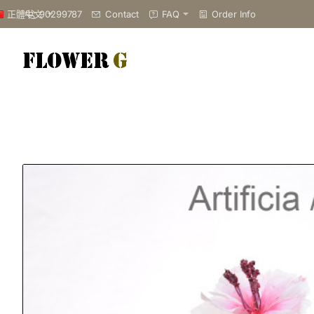
90299787
Contact
FAQ
Order Info
正體中文