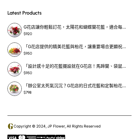
Latest Products
G花店讓你輕鬆訂花，太陽花和蝴蝶蘭花籃，適合每個重要時刻！-SF390
$920
「G花店提供的精美花籃與枱花，讓重要場合更顯祝賀與喜悅，適合各種用場！」-SF398
$950
「設計感十足的花籃擺設就在G花店！馬蹄蘭、袋鼠爪、罌粟花，為你的重大場合增光添彩！」-SF209
$950
「辦公室太死氣沉沉？G花店的日式花籃和定製枱花，為你帶來新鮮感！」-SF465
$798
Copyright © 2024, JP Flower, All Rights Reserved