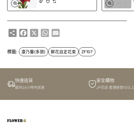
Share
Facebook
X
WhatsApp
Email
標籤:
康乃馨(多頭)
鮮花自定花束
ZF107
快速送貨
安全購物
最快24小時內送達
JP花店 香港經營10以