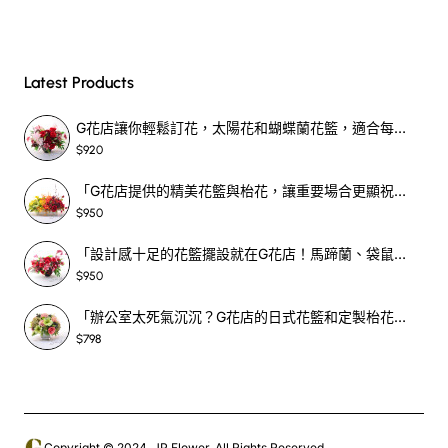
Latest Products
G花店讓你輕鬆訂花，太陽花和蝴蝶蘭花籃，適合每個重要時刻！-SF390
$920
「G花店提供的精美花籃與枱花，讓重要場合更顯祝賀與喜悅，適合各種用場！」-SF398
$950
「設計感十足的花籃擺設就在G花店！馬蹄蘭、袋鼠爪、罌粟花，為你的重大場合增光添彩！」-SF209
$950
「辦公室太死氣沉沉？G花店的日式花籃和定製枱花，為你帶來新鮮感！」-SF465
$798
Copyright © 2024, JP Flower, All Rights Reserved