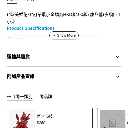
("歐美鮮花-1"訂單最小金額為HKD$400起) 康乃馨(多頭) - 1
小束
Product Specifications
Grower
Length
Country
CN
運輸與退貨
Quality
A1
Packing
附加產品資訊
來自同一類別
同品牌
百合-5枝
$250