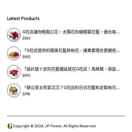
Latest Products
G花店讓你輕鬆訂花，太陽花和蝴蝶蘭花籃，適合每個重要時刻！-SF390
$920
「G花店提供的精美花籃與枱花，讓重要場合更顯祝賀與喜悅，適合各種用場！」-SF398
$950
「設計感十足的花籃擺設就在G花店！馬蹄蘭、袋鼠爪、罌粟花，為你的重大場合增光添彩！」-SF209
$950
「辦公室太死氣沉沉？G花店的日式花籃和定製枱花，為你帶來新鮮感！」-SF465
$798
Copyright © 2024, JP Flower, All Rights Reserved