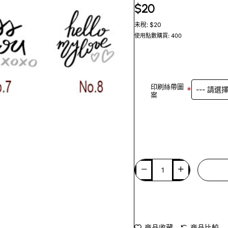
$20
未稅: $20
使用點數購買: 400
印刷絲帶圖
案
商品收藏
商品比較