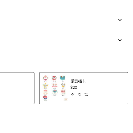
愛意插卡
$20
App
mail