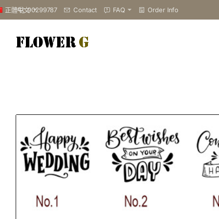
90299787
Contact
FAQ
Order Info
正體中文