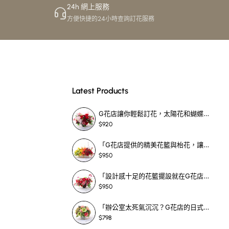
24h 網上服務
方便快捷的24小時查詢訂花服務
Latest Products
G花店讓你輕鬆訂花，太陽花和蝴蝶蘭花籃，適合每個重要時刻！-SF390
$920
「G花店提供的精美花籃與枱花，讓重要場合更顯祝賀與喜悅，適合各種用場！」-SF398
$950
「設計感十足的花籃擺設就在G花店！馬蹄蘭、袋鼠爪、罌粟花，為你的重大場合增光添彩！」-SF209
$950
「辦公室太死氣沉沉？G花店的日式花籃和定製枱花，為你帶來新鮮感！」-SF465
$798