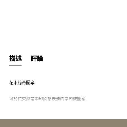
描述
評論
花束絲帶圖案
可於花束絲帶中印刷想表達的字句或圖案.