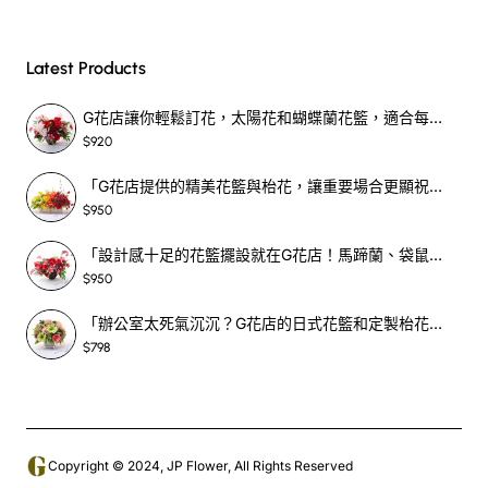
Latest Products
G花店讓你輕鬆訂花，太陽花和蝴蝶蘭花籃，適合每個重要時刻！-SF390
$920
「G花店提供的精美花籃與枱花，讓重要場合更顯祝賀與喜悅，適合各種用場！」-SF398
$950
「設計感十足的花籃擺設就在G花店！馬蹄蘭、袋鼠爪、罌粟花，為你的重大場合增光添彩！」-SF209
$950
「辦公室太死氣沉沉？G花店的日式花籃和定製枱花，為你帶來新鮮感！」-SF465
$798
Copyright © 2024, JP Flower, All Rights Reserved