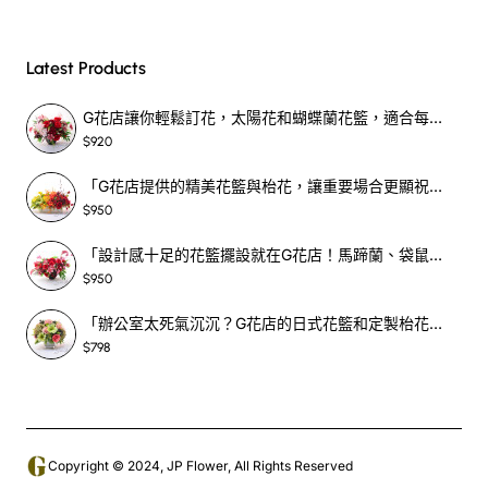
Latest Products
G花店讓你輕鬆訂花，太陽花和蝴蝶蘭花籃，適合每個重要時刻！-SF390
$920
「G花店提供的精美花籃與枱花，讓重要場合更顯祝賀與喜悅，適合各種用場！」-SF398
$950
「設計感十足的花籃擺設就在G花店！馬蹄蘭、袋鼠爪、罌粟花，為你的重大場合增光添彩！」-SF209
$950
「辦公室太死氣沉沉？G花店的日式花籃和定製枱花，為你帶來新鮮感！」-SF465
$798
Copyright © 2024, JP Flower, All Rights Reserved