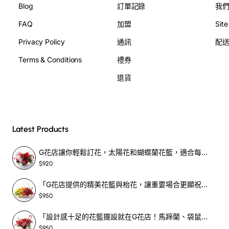
Blog
訂單記錄
我
FAQ
加盟
Sit
Privacy Policy
通訊
配
Terms & Conditions
禮券
退貨
Latest Products
G花店讓你輕鬆訂花，太陽花和蝴蝶蘭花籃，適合每個重要時刻！-SF390
$920
「G花店提供的精美花籃與枱花，讓重要場合更顯祝賀與喜悅，適合各種用場！」-SF398
$950
「設計感十足的花籃擺設就在G花店！馬蹄蘭、袋鼠爪、罌粟花，為你的重大場合增光添彩！」-SF209
$950