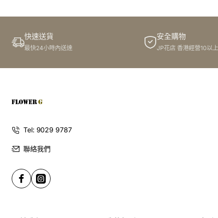
訂購鮮花及手工製品前,為保障客戶利益,請閱讀
條款及細則
此花束價格不適用於(情人節期間 4/2-16/2)
快速送貨
安全購物
最快24小時內送達
JP花店 香港經營10以
Tel: 9029 9787
聯絡我們