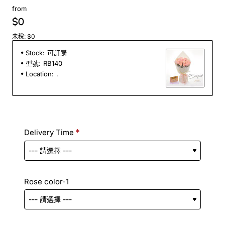
from
$0
未稅: $0
Stock:
可訂購
型號:
RB140
Location:
.
Delivery Time
Rose color-1