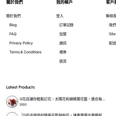
關於我們
我的帳戶
客戶
關於我們
登入
聯絡
Blog
訂單記錄
我
FAQ
加盟
Sit
Privacy Policy
通訊
配
Terms & Conditions
禮券
退貨
Latest Products
G花店讓你輕鬆訂花，太陽花和蝴蝶蘭花籃，適合每個重要時刻！-SF390
$920
「G花店提供的精美花籃與枱花，讓重要場合更顯祝賀與喜悅，適合各種用場！」-SF398