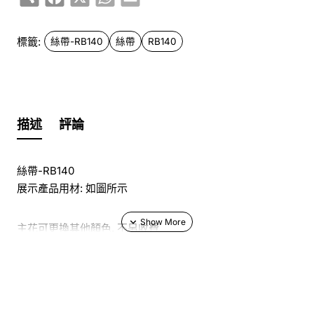
標籤:
絲帶-RB140
絲帶
RB140
描述
評論
絲帶-RB140
展示產品用材: 如圖所示
主花可更換其他顏色, 不另收費
於花店訂花, 隨花束附送精美心意咭一張, 歡迎到本花店查詢
或網上訂購