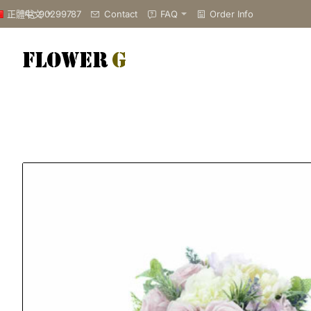
90299787
Contact
FAQ
Order Info
正體中文