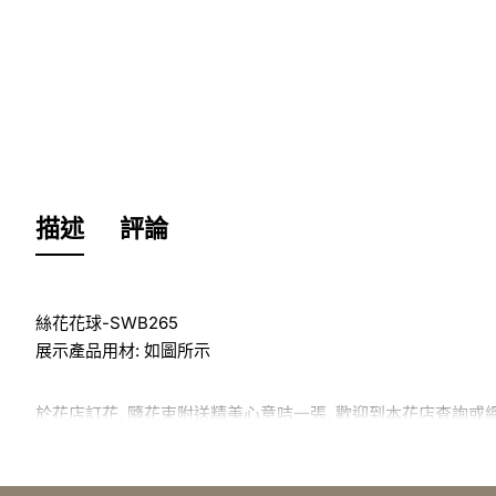
描述
評論
絲花花球-SWB265
展示產品用材: 如圖所示
於花店訂花, 隨花束附送精美心意咭一張, 歡迎到本花店查詢或
訂購鮮花及手工製品前,為保障客戶利益,請閱讀
條款及細則