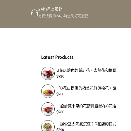
24h 網上服務
方便快捷的24小時查詢訂花服務
Latest Products
G花店讓你輕鬆訂花，太陽花和蝴蝶蘭花籃，適合每個重要時刻！-SF390
$920
「G花店提供的精美花籃與枱花，讓重要場合更顯祝賀與喜悅，適合各種用場！」-SF398
$950
「設計感十足的花籃擺設就在G花店！馬蹄蘭、袋鼠爪、罌粟花，為你的重大場合增光添彩！」-SF209
$950
「辦公室太死氣沉沉？G花店的日式花籃和定製枱花，為你帶來新鮮感！」-SF465
$798