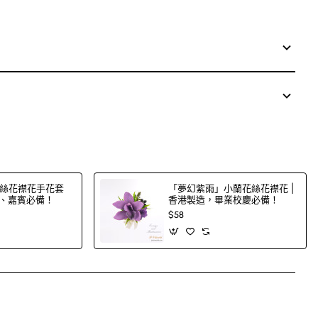
絲花襟花手花套
「夢幻紫雨」小蘭花絲花襟花 |
郎、嘉賓必備！
香港製造，畢業校慶必備！
$58
App
mail