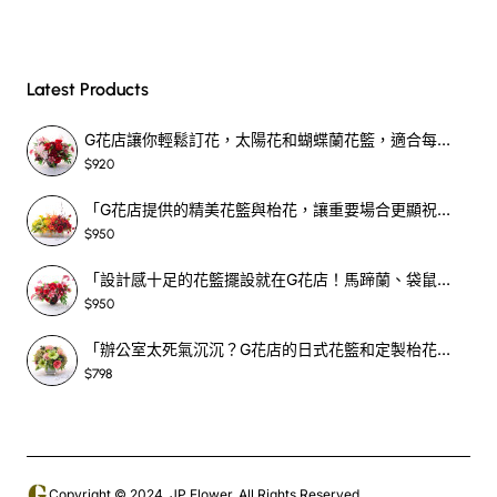
Latest Products
G花店讓你輕鬆訂花，太陽花和蝴蝶蘭花籃，適合每個重要時刻！-SF390
$920
「G花店提供的精美花籃與枱花，讓重要場合更顯祝賀與喜悅，適合各種用場！」-SF398
$950
「設計感十足的花籃擺設就在G花店！馬蹄蘭、袋鼠爪、罌粟花，為你的重大場合增光添彩！」-SF209
$950
「辦公室太死氣沉沉？G花店的日式花籃和定製枱花，為你帶來新鮮感！」-SF465
$798
Copyright © 2024, JP Flower, All Rights Reserved