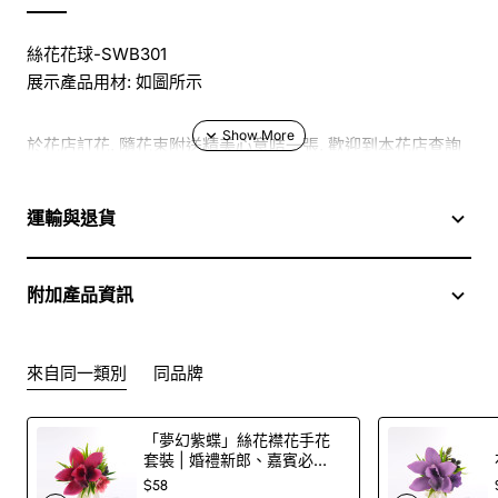
絲花花球-SWB301
展示產品用材: 如圖所示
於花店訂花, 隨花束附送精美心意咭一張, 歡迎到本花店查詢
或網上訂購
運輸與退貨
訂購鮮花及手工製品前,為保障客戶利益,請閱讀
條款及細則
附加產品資訊
此花束價格不適用於(情人節期間 4/2-16/2)
來自同一類別
同品牌
「夢幻紫蝶」絲花襟花手花
套裝 | 婚禮新郎、嘉賓必
備！
$58