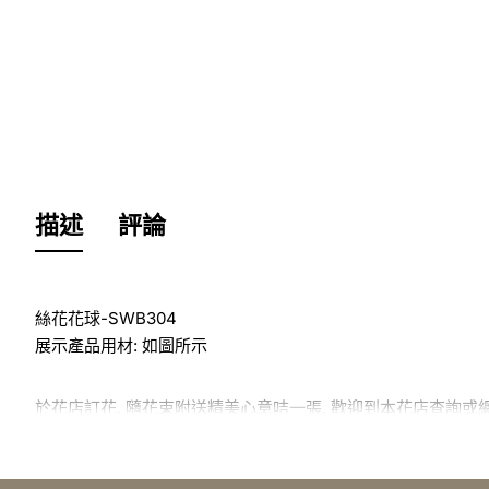
描述
評論
絲花花球-SWB304
展示產品用材: 如圖所示
於花店訂花, 隨花束附送精美心意咭一張, 歡迎到本花店查詢或
訂購鮮花及手工製品前,為保障客戶利益,請閱讀
條款及細則