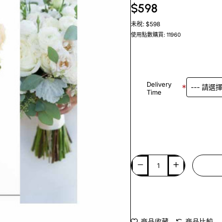
$598
未稅: $598
使用點數購買: 11960
Delivery
Time
商品收藏
商品比較