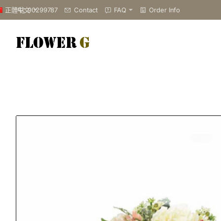
90299787
Contact
FAQ
Order Info
正體中文