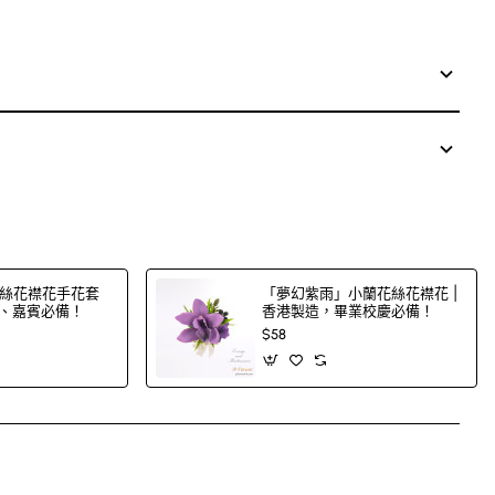
絲花襟花手花套
「夢幻紫雨」小蘭花絲花襟花 |
郎、嘉賓必備！
香港製造，畢業校慶必備！
$58
App
mail