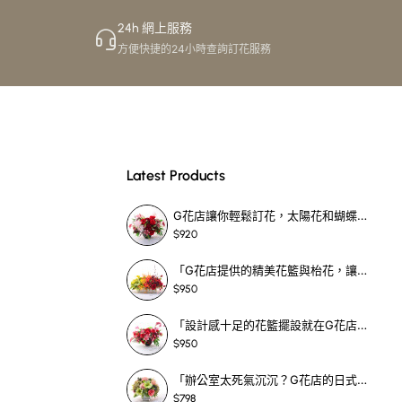
24h 網上服務
方便快捷的24小時查詢訂花服務
Latest Products
G花店讓你輕鬆訂花，太陽花和蝴蝶蘭花籃，適合每個重要時刻！-SF390
$920
「G花店提供的精美花籃與枱花，讓重要場合更顯祝賀與喜悅，適合各種用場！」-SF398
$950
「設計感十足的花籃擺設就在G花店！馬蹄蘭、袋鼠爪、罌粟花，為你的重大場合增光添彩！」-SF209
$950
「辦公室太死氣沉沉？G花店的日式花籃和定製枱花，為你帶來新鮮感！」-SF465
$798