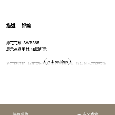
描述
評論
絲花花球-SWB365
展示產品用材: 如圖所示
於花店訂花, 隨花束附送精美心意咭一張, 歡迎到本花店查詢
或網上訂購
訂購鮮花及手工製品前,為保障客戶利益,請閱讀
條款及細則
此花束價格不適用於(情人節期間 4/2-16/2)
快速送貨
安全購物