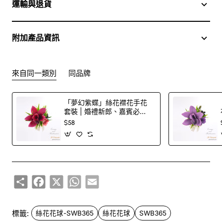
運輸與退貨
附加產品資訊
來自同一類別
同品牌
「夢幻紫蝶」絲花襟花手花
套裝 | 婚禮新郎、嘉賓必
備！
$58
Share
Facebook
X
WhatsApp
Email
標籤:
絲花花球-SWB365
絲花花球
SWB365