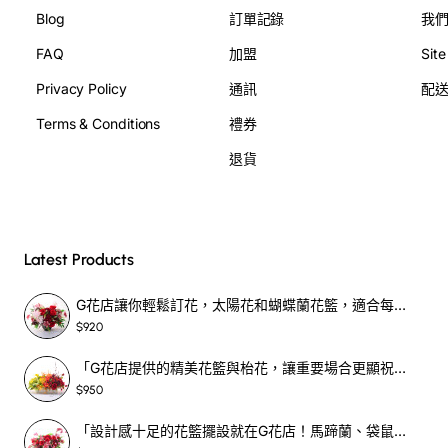
Blog
訂單記錄
我
FAQ
加盟
Sit
Privacy Policy
通訊
配
Terms & Conditions
禮券
退貨
Latest Products
G花店讓你輕鬆訂花，太陽花和蝴蝶蘭花籃，適合每個重要時刻！-SF390
$920
「G花店提供的精美花籃與枱花，讓重要場合更顯祝賀與喜悅，適合各種用場！」-SF398
$950
「設計感十足的花籃擺設就在G花店！馬蹄蘭、袋鼠爪、罌粟花，為你的重大場合增光添彩！」-SF209