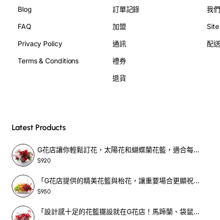
Blog
訂單記錄
我
FAQ
加盟
Sit
Privacy Policy
通訊
配
Terms & Conditions
禮券
退貨
Latest Products
G花店讓你輕鬆訂花，太陽花和蝴蝶蘭花籃，適合每個重要時刻！-SF390
$920
「G花店提供的精美花籃與枱花，讓重要場合更顯祝賀與喜悅，適合各種用場！」-SF398
$950
「設計感十足的花籃擺設就在G花店！馬蹄蘭、袋鼠爪、罌粟花，為你的重大場合增光添彩！」-SF209