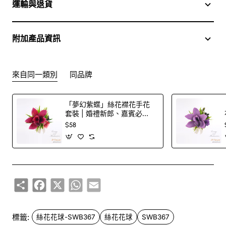
運輸與退貨
附加產品資訊
來自同一類別
同品牌
「夢幻紫蝶」絲花襟花手花
套裝 | 婚禮新郎、嘉賓必
備！
$58
Share
Facebook
X
WhatsApp
Email
標籤:
絲花花球-SWB367
絲花花球
SWB367