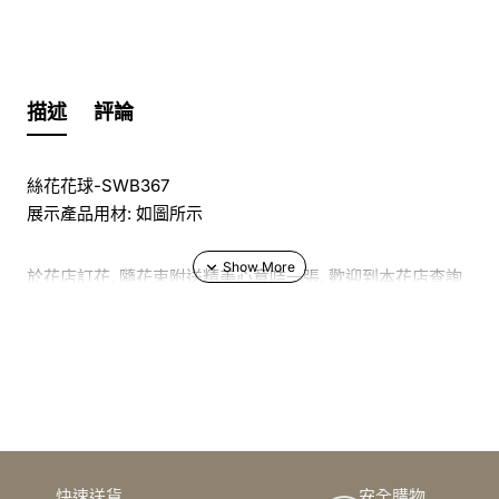
描述
評論
絲花花球-SWB367
展示產品用材: 如圖所示
於花店訂花, 隨花束附送精美心意咭一張, 歡迎到本花店查詢
或網上訂購
訂購鮮花及手工製品前,為保障客戶利益,請閱讀
條款及細則
此花束價格不適用於(情人節期間 4/2-16/2)
快速送貨
安全購物