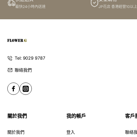
色襯草.SWB371款絲花花球/仿真花花球/手捧花主花用上美
最快24小時內送達
JP花店 香港經營10以
國大玫瑰,牡丹,繡球花及松果實等花種製作而成.於我們花店
訂購任何絲花花球均配送絲花襟花一個,襟花以花球顏色花材
配襯製作.
Tel: 9029 9787
聯絡我們
關於我們
我的帳戶
客戶
關於我們
登入
聯絡