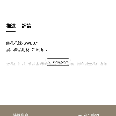
描述
評論
絲花花球-SWB371
展示產品用材: 如圖所示
於花店訂花, 隨花束附送精美心意咭一張, 歡迎到本花店查詢
或網上訂購
訂購鮮花及手工製品前,為保障客戶利益,請閱讀
條款及細則
此花束價格不適用於(情人節期間 4/2-16/2)
絲花花球371款主色用上紅,橙紅,粉及香檳作為主色,再配上綠
快速送貨
安全購物