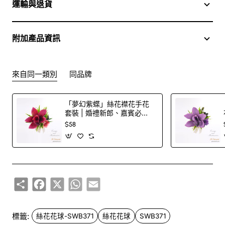
運輸與退貨
附加產品資訊
來自同一類別
同品牌
「夢幻紫蝶」絲花襟花手花
套裝 | 婚禮新郎、嘉賓必
備！
$58
Share
Facebook
X
WhatsApp
Email
標籤:
絲花花球-SWB371
絲花花球
SWB371