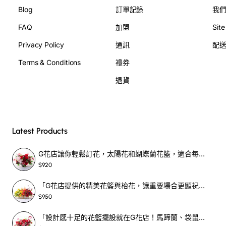
Blog
訂單記錄
我
FAQ
加盟
Sit
Privacy Policy
通訊
配
Terms & Conditions
禮券
退貨
Latest Products
G花店讓你輕鬆訂花，太陽花和蝴蝶蘭花籃，適合每個重要時刻！-SF390
$920
「G花店提供的精美花籃與枱花，讓重要場合更顯祝賀與喜悅，適合各種用場！」-SF398
$950
「設計感十足的花籃擺設就在G花店！馬蹄蘭、袋鼠爪、罌粟花，為你的重大場合增光添彩！」-SF209