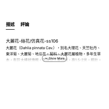
描述
評論
大麗花-絲花/仿真花-ss106
大麗花（Dahlia pinnata Cav.），別名大理花、天竺牡丹、
東洋菊、大麗菊、地瓜花，菊科、大麗花屬植物，多年生草
本，有巨大棒狀塊根。莖直立，多分枝，高1.5-2米，粗壯。
原產於墨西哥，墨西哥人把它視為大方、富麗的象徵，因此
將它尊為國花。
世界多數國家均有栽植，選育新品種時有問世，據統計，大
麗花品種已超過3萬個，是世界上花卉品種最多的物種之一。
大麗花花色花形譽名繁多，豐富多彩，是世界名花之一；另
可活血散瘀，有一定的藥用價值。
主要品類
從花形看，大麗花有菊形、蓮形、芍藥形、蟹爪形等，花朵