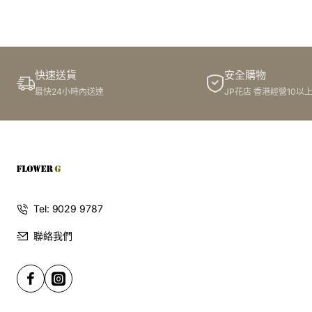
徑12厘米。株高120厘米。易栽培。
麗人：花紫紅色，花瓣先端白色，花徑10厘米。株高100厘
米，直立性強。為小型切花品種。
華紫：花純紫色，花徑12厘米。紫色系中最佳品種。
品種
快速送貨
安全購物
瑞寶：花橙紅色，不露心，呈睡蓮形狀開放，花徑12厘米。
最快24小時內送達
JP花店 香港經營10以
極早花品種。宜大棚栽培。
福壽：花鮮紅色，花瓣先端有白色斑痕。
珠寶：夏、秋季朱紅色，10月後花橙紅色，花徑12厘米。
新晃：花鮮黃色，花瓣先端白色，花多。株高90厘米。
紅妃：花深紅色，葉直立，枝多，容易栽培。
新泉：花鮮紅色，花瓣邊白色，花形美，極早花品種。
紅簪：花粉色，花瓣渾圓，玫瑰形，花徑12厘米。植株緊湊
Tel: 9029 9787
協調，非常美麗。
聯絡我們