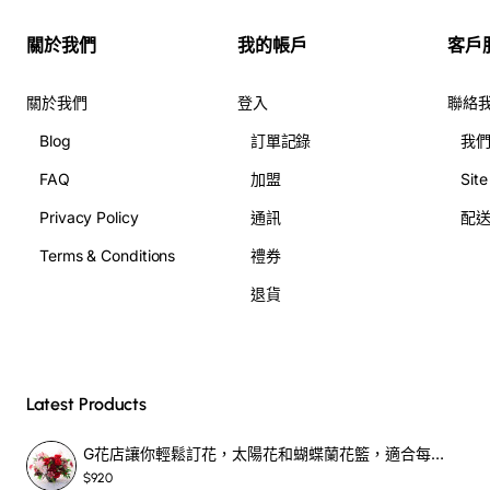
關於我們
我的帳戶
客戶
關於我們
登入
聯絡
Blog
訂單記錄
我
FAQ
加盟
Sit
Privacy Policy
通訊
配
Terms & Conditions
禮券
退貨
Latest Products
G花店讓你輕鬆訂花，太陽花和蝴蝶蘭花籃，適合每個重要時刻！-SF390
$920