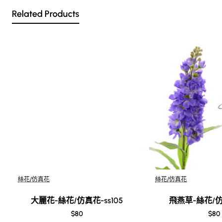
的直徑小的似酒盅口大小，大的達30多厘米。它們的顏色，
Related Products
不僅有紅、黃、橙、紫、淡紅和白色等單色，還有多種更為
絢麗的色彩。
大麗花的花朵，花瓣排列得十分整齊，不像牡丹花那樣大小
錯綜，自然奔放而富有浪漫色彩。但是，大麗花也有花瓣捲
曲多變的，如一種叫“仙人掌”的，就是這樣。
大麗花栽培品種繁多，全世界約3萬種。按花朵的大小劃分
為：大型花（花徑20.3厘米以上）、中型花（花徑10.1～
20.3厘米）、小型花（花徑10.1厘米以下）等三種類型。按花
朵形狀劃分為：葵花型、蘭花型、裝飾型、圓球型、怒放
型、銀蓮花型、雙色花型、芍藥花型、仙人掌花型、波褶
型、雙重瓣花型、重瓣波斯菊花型、蓮座花型和其他花型等
11種花型。
其主要栽培品種有：
絲花/仿真花
絲花/仿真花
壽光：花色鮮粉，花瓣末端白色，花朵艷麗，花徑12厘米，
株高110厘米。為夏、秋季切花品種。
大麗花-絲花/仿真花-ss105
飛燕草-絲花/仿真
朝影：花鮮黃色，花瓣先端白色，重疊圓厚，不露花心，花
$80
$80