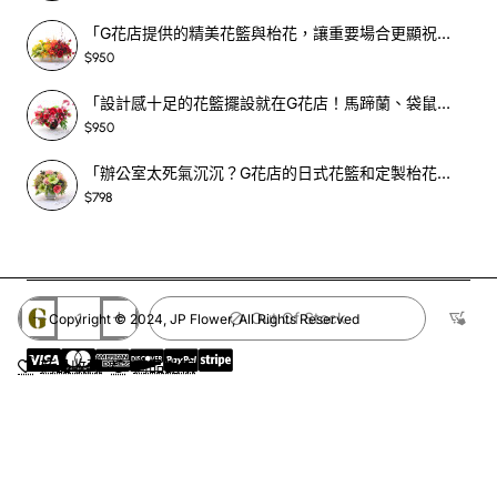
「G花店提供的精美花籃與枱花，讓重要場合更顯祝賀與喜悅，適合各種用場！」-SF398
$950
「設計感十足的花籃擺設就在G花店！馬蹄蘭、袋鼠爪、罌粟花，為你的重大場合增光添彩！」-SF209
$950
「辦公室太死氣沉沉？G花店的日式花籃和定製枱花，為你帶來新鮮感！」-SF465
$798
Out Of Stock
Copyright © 2024, JP Flower, All Rights Reserved
商品收藏
商品比較