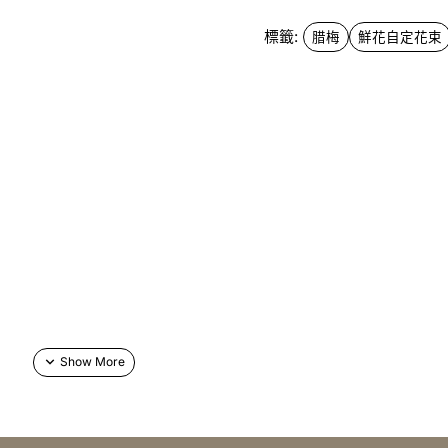
標籤:
腊梅
鮮花自定花束