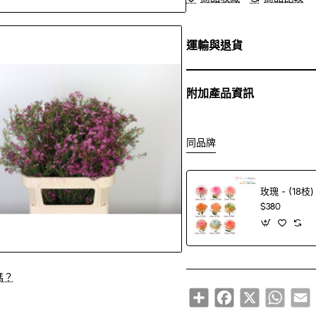
運輸與退貨
附加產品資訊
同品牌
玫瑰 - (18枝)
$380
嗎？
Share
Facebook
X
Whats
E