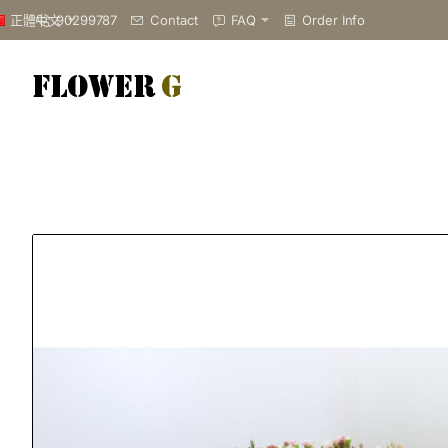
90299787
Contact
FAQ
Order Info
正體中文