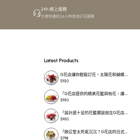
24h 網上服務
方便快捷的24小時查詢訂花服務
Latest Products
G花店讓你輕鬆訂花，太陽花和蝴蝶蘭花籃，適合每個重要時刻！-SF390
$920
「G花店提供的精美花籃與枱花，讓重要場合更顯祝賀與喜悅，適合各種用場！」-SF398
$950
「設計感十足的花籃擺設就在G花店！馬蹄蘭、袋鼠爪、罌粟花，為你的重大場合增光添彩！」-SF209
$950
「辦公室太死氣沉沉？G花店的日式花籃和定製枱花，為你帶來新鮮感！」-SF465
$798