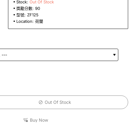
Stock:
Out Of Stock
獎勵分數:
90
型號:
ZF125
Location:
荷蘭
Out Of Stock
Buy Now