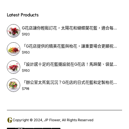
3. 超簡單的訂花流程
Latest Products
記得第一次在G花店訂花，簡單得讓我幾乎不敢相信。以下
G花店讓你輕鬆訂花，太陽花和蝴蝶蘭花籃，適合每個重要時刻！-SF390
是我親身體驗的訂花流程：
$920
「G花店提供的精美花籃與枱花，讓重要場合更顯祝賀與喜悅，適合各種用場！」-SF398
選擇花束
：前往G花店，看見一籃籃色彩繽紛的鮮花，
$950
挑選的過程簡直讓人沉醉。
「設計感十足的花籃擺設就在G花店！馬蹄蘭、袋鼠爪、罌粟花，為你的重大場合增光添彩！」-SF209
提供信息
：告訴店員自己的選擇後，他們會要求填寫收
$950
件人的資料，包括地址和電話。
支付過程
：支持不同的付款方式，付款透明且簡單。
「辦公室太死氣沉沉？G花店的日式花籃和定製枱花，為你帶來新鮮感！」-SF465
安排送花
：送花服務非常快捷，通常可以在一天內送
$798
達，讓你的心意瞬間抵達。
這樣的效率，讓每一次訂花之旅都充滿驚喜。在這個快節奏
的都市生活中，能找到這樣的平價花店，真的讓人倍感珍
惜。
Copyright © 2024, JP Flower, All Rights Reserved