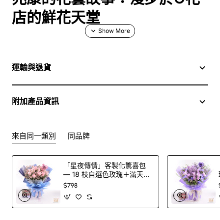
店的鮮花天堂
簡介
運輸與退貨
在繁忙的都市中，花的美麗彷彿是那一抹不斷變化的色彩，
讓我們的生活變得更加豐富多彩。在香港這個快節奏的地
方，能找到一個真正讓人放鬆的地方，似乎顯得格外珍貴。
附加產品資訊
今天，我想帶你走進兆康的G花店，感受那裡的花藝魅力與
鮮花的芬芳，看看如何透過訂花和送花，把每一份心意用美
麗的花束傳遞出去。
來自同一類別
同品牌
「星夜傳情」客製化驚喜包
— 18 枝自選色玫瑰＋滿天星
G花店的魔力：花屋裡的美好
花束＋印字氣球（100 色玫
$798
瑰任選）
時光