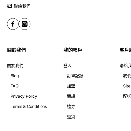
照，想把這份美好與朋友們分享。
聯絡我們
花束推薦：
經典玫瑰花束
：紅玫瑰象徵愛情，難怪成為送花的首
選。
清新混合花束
：用不同顏色的花來傳達祝福，無疑讓人
關於我們
我的帳戶
客戶
眼前一亮。
綠毛球搭配
：活潑的綠毛球與其他花卉的搭配，使花束
關於我們
登入
聯絡
更加生動。
Blog
訂單記錄
我
起初，我只想買一束小花，卻很快被這些美麗的花束吸引，
最後選擇了那束經典的玫瑰，心想要把這份美好送給最愛的
FAQ
加盟
Sit
人。訂花的過程簡直輕鬆，有什麼問題，只需詢問店員，他
Privacy Policy
通訊
配
們總是耐心解答，讓人倍感舒心。
Terms & Conditions
禮券
退貨
訂花與送花的便捷體驗