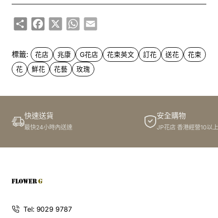
1. 走進G花店的那一刻
Share
Facebook
X
WhatsApp
Email
一踏進G花店，眼前的花束如同一幅五彩繽紛的畫布，映入
眼簾的瞬間，我的心情突然輕鬆了很多。那股花香飄散在空
標籤:
花店
兆康
G花店
花束英文
訂花
送花
花束
氣中，簡直令人陶醉。尤其是當我看到那一束束色彩鮮豔的
玫瑰，心裡不禁讚嘆：這裡的花藝技術真是高超！
花
鮮花
花藝
玫瑰
每一束花都承載著特別的意義，對於這家位於兆康的小花
店，我一直有種特別的感情。或許是因為總有那麼一束鮮
快速送貨
安全購物
花，能在我心情低落的時候，瞬間讓我感到振奮。G花店的
最快24小時內送達
JP花店 香港經營10以
每一個角落，都彷彿在低語著它自己的故事。
2. 花束的魔法：讓每一刻都變得特別
在G花店，每個花束都是精心設計的藝術品。無論是浪漫的
玫瑰，還是清新優雅的綠色植物，每一個細節都彰顯著店主
Tel: 9029 9787
的用心。我走到一束充滿鮮花的展區，忍不住掏出手機拍