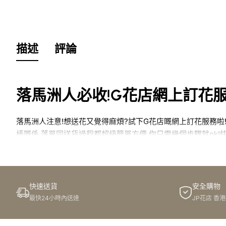
描述
評論
落馬洲人必收!G花店網上訂花
落馬洲人注意!想送花又覺得麻煩?試下G花店嘅網上訂花服務啦
棒嘅係,落單同送貨過程都超級簡單方便,你只需幾個步驟就ok!
簡介
快速送貨
安全購物
喂喂,各位落馬洲嘅朋友,今日我哋就嚟聊聊送花呢個話題啦!我相
最快24小時內送達
JP花店 香
訂花、又或者要親自去取貨等等。咁大家有冇試過用網上訂花服