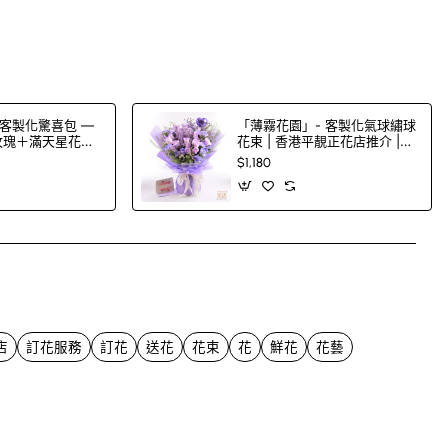
客製化驚喜包 —
「薄霧花園」- 客製化氣球繡球
色玫瑰＋滿天星花束
花束 | 香港平靚正花店推介 |
00 色玫瑰任
FlowerG
$1,180
App
mail
店
訂花服務
訂花
送花
花束
花
鮮花
花藝