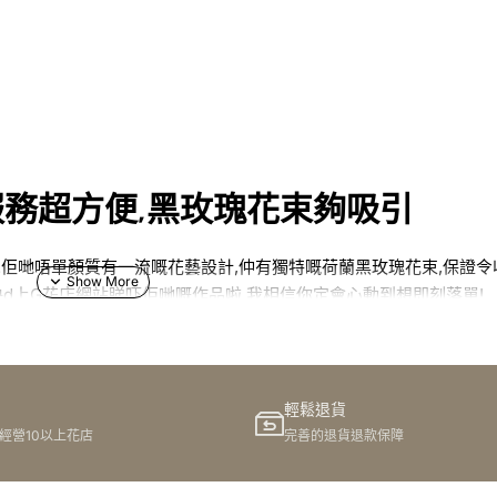
服務超方便,黑玫瑰花束夠吸引
!佢哋唔單顏質有一流嘅花藝設計,仲有獨特嘅荷蘭黑玫瑰花束,保證
快d上G花店網站睇吓佢哋嘅作品啦,我相信你定會心動到想即刻落單!
輕鬆退貨
信唔少人都試過想送花俾心中人,但最後cover到好多問題,比如唔
港經營10以上花店
完善的退貨退款保障
務?我要推介落馬洲人試吓G花店,佢哋嘅體驗真係超卓嘅!