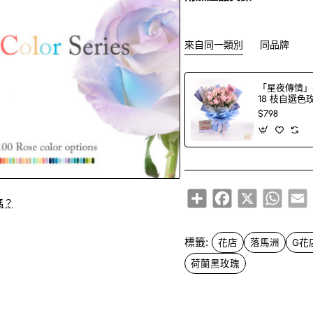
來自同一類別
同品牌
「星夜傳情」
18 枝自選
＋印字氣球（1
$798
選）
Share
Facebook
X
Whats
E
嗎？
標籤:
花店
落馬洲
G花
荷蘭黑玫瑰