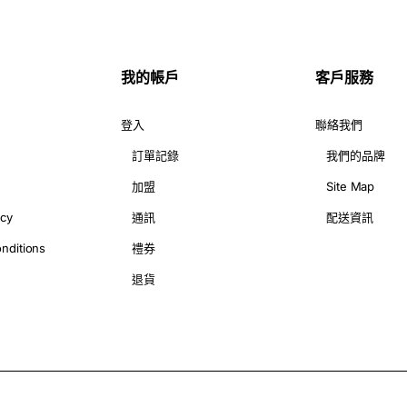
都一定會上佢哋嘅網站睇吓有咩靚花束。最近有次我想送女朋友生日花
最鍾意收到驚喜,而呢枝黑玫瑰花束就絕對夠特別!
我的帳戶
客戶服務
家G花店嘅網上訂花服務。佢哋嘅服務真係又快又方便,仲有送貨到你
站就 ok 啦!
登入
聯絡我們
訂單記錄
我們的品牌
嘅親身體驗,同大家講解佢哋嘅特色定位,同埋點解佢哋一定要做落馬
嘅作品!
加盟
Site Map
icy
通訊
配送資訊
nditions
禮券
退貨
傾吓花款同價錢。有時都好麻煩,有時又趕唔及。不過自從識咗G花店
哋落馬洲人嘅口味,簡單到爆。無論你第一次登入定係重複客,都可以
本身就好獨特,加埋佢哋精心嘅擺設設計,真係夠特別!