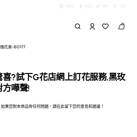
100K
40K
19K
12K
花束-BO177
喜?試下G花店網上訂花服務,黑玫
方嘩聲!
如果您對本商品有任何問題，請在此留下您的意見和建議！