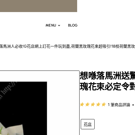
MENU
BLOG
落馬洲人必收!G花店網上訂花一件玩到盡,荷蘭黑玫瑰花束超吸引!18枝荷蘭黑玫瑰
想喺落馬洲送驚
瑰花束必定令對
1 筆商品評論
•
花店