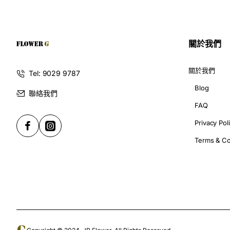
我自己都係G花店嘅忠實客人,每次有朋友生日或者聖誕節,我
家嘅荷蘭黑玫瑰花束,立即被吸引到。我哋落馬洲人都知,女仔啊
關於我們
如果你哋以前都試過訂花,但又覺得好麻煩嘅話,我要隆重推介大
易訂嘢啊?我哋落馬洲人以後就唔駛再四圍搵花店啦,直接上G花店網
關於我們
Tel: 9029 9787
Blog
話咁快我哋就嚟深入了解G花店呢間網上花店啦!我會用我自己
聯絡我們
我都會顯注一下,相信大家聽完一定會心動到想即刻上網睇吓佢哋
FAQ
Privacy Pol
G花店 - 網上訂花嘅新力軍
Terms & Co
以前每次我哋想訂花俾人,通常都要親自去花店睇吓,又要同店員
消失咗!
G花店嘅網上訂花服務真係打得好專業!佢哋網站設計得好啱我
束。再講返頭先提到嘅荷蘭黑玫瑰花束,我真係一見鍾情!黑玫瑰