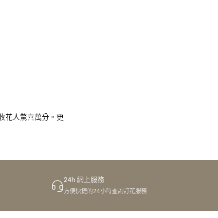
令收花人驚喜萬分。更
24h 網上服務
知邊間花店好、唔知點
方便快捷的24小時查詢訂花服務