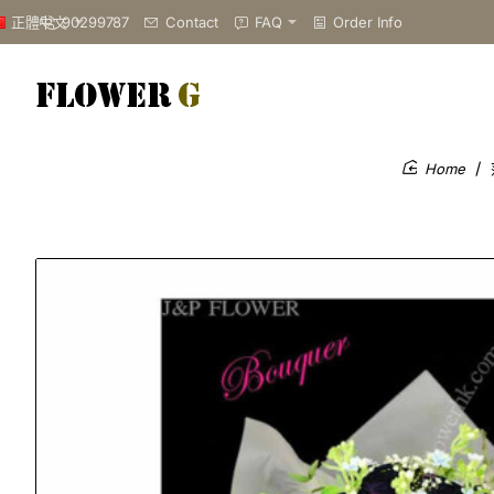
90299787
Contact
FAQ
Order Info
正體中文
home