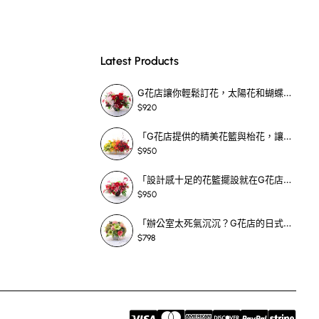
,就發現佢哋有一款獨
Latest Products
屋企,你知唔知有幾
G花店讓你輕鬆訂花，太陽花和蝴蝶蘭花籃，適合每個重要時刻！-SF390
$920
洲人嘅首選。有啲要點
「G花店提供的精美花籃與枱花，讓重要場合更顯祝賀與喜悅，適合各種用場！」-SF398
$950
「設計感十足的花籃擺設就在G花店！馬蹄蘭、袋鼠爪、罌粟花，為你的重大場合增光添彩！」-SF209
$950
之後,呢一切煩惱都
「辦公室太死氣沉沉？G花店的日式花籃和定製枱花，為你帶來新鮮感！」-SF465
$798
輕鬆搵到心頭好嘅花