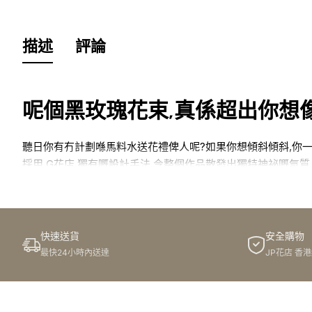
描述
評論
呢個黑玫瑰花束,真係超出你想像
聽日你有冇計劃喺馬料水送花禮俾人呢?如果你想傾斜傾斜,你一
採用 G花店 獨有嘅設計手法,令整個作品散發出獨特神祕嘅氣質
花店睇睇啦,唔好錯過呢個機會!
簡介
快速送貨
安全購物
最快24小時內送達
JP花店 香
喂,馬料水嘅朋友們!你哋有冇聽過 G花店 呢間人氣花店?如果
好店!佢哋成日都有一啲別出心裁嘅花藝創作,每次見到都好想買返
意到想即刻去訂一束!