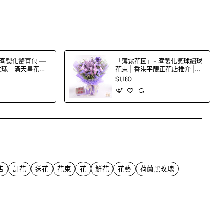
客製化驚喜包 —
「薄霧花園」- 客製化氣球繡球
色玫瑰＋滿天星花束
花束 | 香港平靚正花店推介 |
00 色玫瑰任
FlowerG
$1,180
App
mail
店
訂花
送花
花束
花
鮮花
花藝
荷蘭黑玫瑰