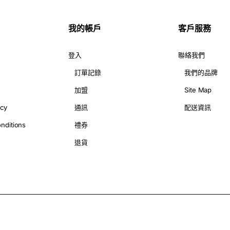
蘭黑玫瑰花束嘅時候,真係忍唔住要稱讚一聲:「哇!咁靚呀!」個花束嘅
我的帳戶
客戶服務
動力同感覺。如果你想送禮物俾身邊嘅人,又或者純粹想為自己添置件美
登入
聯絡我們
訂單記錄
我們的品牌
瑰花束啦!
加盟
Site Map
icy
通訊
配送資訊
nditions
禮券
退貨
品!首先最特別嘅就係呢些玫瑰本身,佢哋竟然係採用獨有嘅黑色,而唔
發出一種神祕迷人嘅感覺。仲有,呢個花束嘅設計都好講究,用料精選,整
,同時又帶有一種神祕動人嘅氣質。所以如果你收到呢一束 G花店 嘅