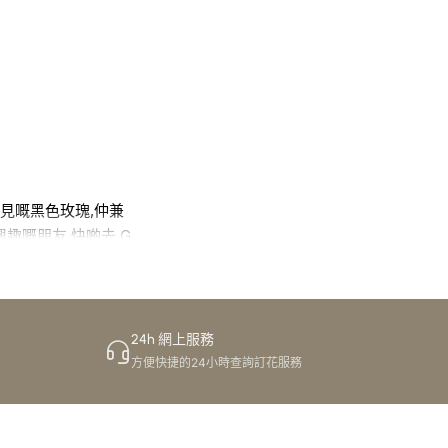
見嘅黑色玫瑰,仲兼
趣嘅朋友,快啲去 G
24h 網上服務
方便快捷的24小時查詢訂花服務
 真係一間令人驚喜嘅
真係超出你想像,我鐘