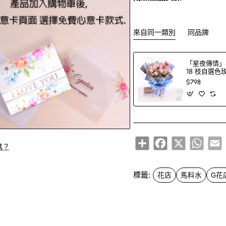
來自同一類別
同品牌
「星夜傳情」
18 枝自選
＋印字氣球（1
$798
選）
Share
Facebook
X
Whats
E
嗎？
標籤:
花店
馬料水
G花