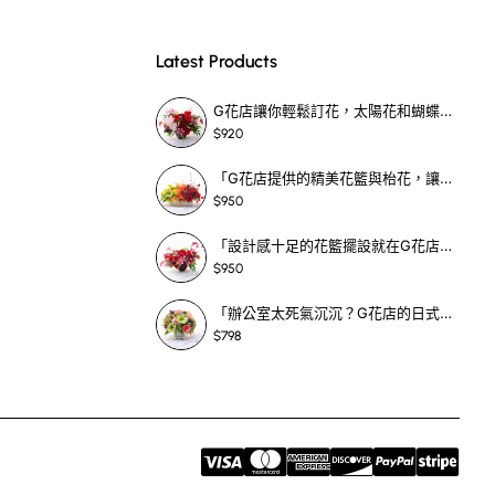
設計同顏色真係好有格
Latest Products
麗嘅花藝擺設,我相
G花店讓你輕鬆訂花，太陽花和蝴蝶蘭花籃，適合每個重要時刻！-SF390
$920
「G花店提供的精美花籃與枱花，讓重要場合更顯祝賀與喜悅，適合各種用場！」-SF398
$950
「設計感十足的花籃擺設就在G花店！馬蹄蘭、袋鼠爪、罌粟花，為你的重大場合增光添彩！」-SF209
$950
「辦公室太死氣沉沉？G花店的日式花籃和定製枱花，為你帶來新鮮感！」-SF465
係一般我哋所熟悉嘅紅
$798
體作品透露出一種高雅
黑玫瑰,就代表着你