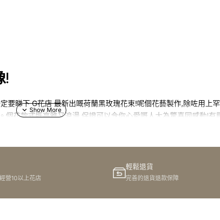
!
定要睇下 G花店 最新出嘅荷蘭黑玫瑰花束!呢個花藝製作,除咗用上罕
。個花款式既高雅又浪漫,保證可以令你心愛嘅人大為驚喜同感動!有興
輕鬆退貨
港經營10以上花店
完善的退貨退款保障
仲未聽過,相信你哋一定要緊記啦。作為馬料水人,我自己都覺得 G花店
屋企,淨係欣賞!而家佢哋推出咗一款特別嘅花束 - 荷蘭黑玫瑰花束,