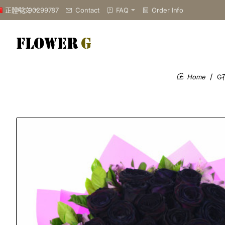
90299787
Contact
FAQ
Order Info
正體中文
G
home