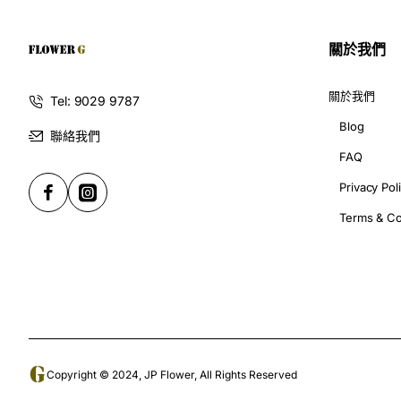
前一陣我就專程去 G花店 睇咗個花束,當我第一次見到呢個荷
關於我們
調,有種神祕又迷人嘅感覺,一望之下就好似會引起一股特別嘅
信呢個黑玫瑰花束絕對會係一個最佳選擇!
關於我們
Tel: 9029 9787
Blog
聯絡我們
唔該睇吓 G花店 呢個荷蘭黑玫
FAQ
Privacy Pol
1. 呢個花束有咩特別之處?
Terms & Co
呢一款由 G花店 設計嘅荷蘭黑玫瑰花束,絕對係一個非凡嘅作
色。呢種罕見嘅顏色,加埋 G花店 特有嘅擺設手法,花朵就散
優雅嘅氣質,無論你送俾誰,都一定會令對方驚喜得目瞪口呆!
2. 咁特別嘅黑玫瑰有咩獨特花語?
Copyright © 2024, JP Flower, All Rights Reserved
呢啲黑玫瑰其實代表住好特別嘅含義!佢哋象徵住濃烈沉重嘅激情