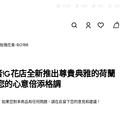
100K
40K
19K
12K
瑰花束-BO186
!G花店全新推出尊貴典雅的荷蘭
您的心意倍添格調
如果您對本商品有任何問題，請在此留下您的意見和建議！