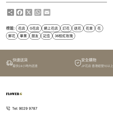
我朋友收到之後，超級感動！佢話36枝紅玫瑰花束係她從未
見過嘅，最重要係花束上有冇一張祝福卡，寫住：「恭賀畢
Share
Facebook
X
WhatsApp
Email
業，未來一定係光明嘅！」真係好有心思！而且，花束整體
上係非常優雅又別致嘅，紅玫瑰嘅顏色非常豔麗，整束花都
標籤:
花店
G花店
網上花店
訂花
送花
花束
花
係非常新鮮嘅。
鮮花
畢業
朋友
記念
36枝紅玫瑰
我好朋友畢業，大家想送啲咩畢業禮物呢？其實，畢業禮物
嘅選擇可以好多樣化。不過，送一束花係一個永恆嘅選擇。
尤其係36枝紅玫瑰花束，由G花店嘅花藝師用心設計嘅，每
快速送貨
安全購物
一朵花都係絕美又感人嘅禮物。真係係最佳畢業禮物選擇！
最快24小時內送達
JP花店 香港經營10以
G花店嘅網上平台係非常方便嘅，只需在網上預訂，就可以
安排送貨上門一次搞掂晒！無需再特登請假去送花，亦唔需
擔心送唔到時間。真係係最佳畢業禮物選擇！
如果你係想送啲咩畢業禮物呢？快D上G花店睇睇啦！佢哋嘅
Tel: 9029 9787
36枝紅玫瑰花束係最佳選擇，絕美又感人嘅禮物，送畢業嘅