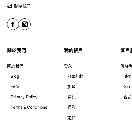
朋友一定會好感動嘅！
聯絡我們
36枝紅玫瑰-BO268
展示產品用材: 如圖所示
關於我們
我的帳戶
客戶
主花可更換其他顏色, 不另收費
關於我們
登入
聯絡
於花店訂花, 隨花束附送精美心意咭一張, 歡迎到本花店查詢
Blog
訂單記錄
我
或網上訂購
FAQ
加盟
Sit
訂購鮮花及手工製品前,為保障客戶利益,請閱讀
條款及細則
Privacy Policy
通訊
配
Terms & Conditions
禮券
此花束價格不適用於(情人節期間 4/2-16/2)
退貨