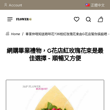
Account
正體中文
畢業仲唔知送啲咩花?36枝紅玫瑰花束由G花店幫你搞掂晒 - 
home
網購畢業禮物，G花店紅玫瑰花束是最
佳選擇 - 順暢又方便