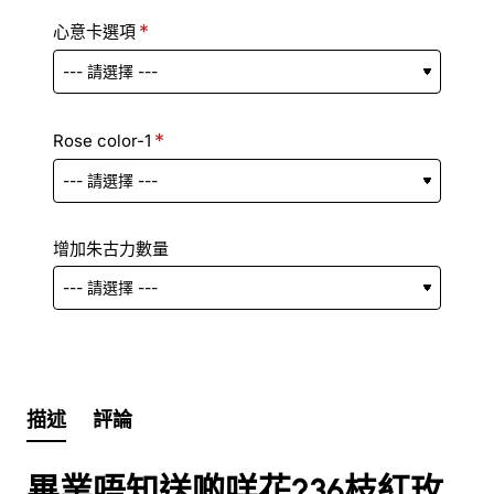
心意卡選項
Rose color-1
增加朱古力數量
描述
評論
畢業唔知送啲咩花?36枝紅玫