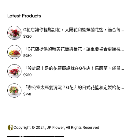
Latest Products
G花店讓你輕鬆訂花，太陽花和蝴蝶蘭花籃，適合每個重要時刻！-SF390
$920
「G花店提供的精美花籃與枱花，讓重要場合更顯祝賀與喜悅，適合各種用場！」-SF398
$950
「設計感十足的花籃擺設就在G花店！馬蹄蘭、袋鼠爪、罌粟花，為你的重大場合增光添彩！」-SF209
$950
「辦公室太死氣沉沉？G花店的日式花籃和定製枱花，為你帶來新鮮感！」-SF465
$798
Copyright © 2024, JP Flower, All Rights Reserved