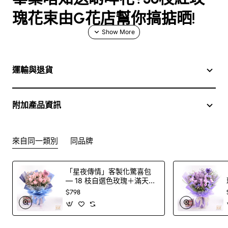
瑰花束由G花店幫你搞掂晒!
G花店嘅畢業禮物紅玫瑰花束是最佳
選擇 - 絕美又感人
運輸與退貨
喂，各位朋友！畢業季又嚟啦！大家有冇開始諗緊要送啲咩
畢業禮物呢？其實，畢業禮物可以好多樣化，例如可以送一
附加產品資訊
束花、或是一份蛋糕等等。不過，今天我想介紹你一個更加
特別的畢業禮物 idea - 由36枝紅玫瑰組成的花束！
來自同一類別
同品牌
你知道有冇一個叫G花店嘅網上花店嗎？佢哋係一個專門提
供各類型花束禮物嘅網上平台，包括畢業禮物！我之前有幫
「星夜傳情」客製化驚喜包
— 18 枝自選色玫瑰＋滿天星
朋友訂購過一次，真係超級滿意！G花店嘅花藝師係專業
花束＋印字氣球（100 色玫
$798
嘅，他們每一束花都係用心設計嘅，以確保它是絕美又感人
瑰任選）
嘅禮物。