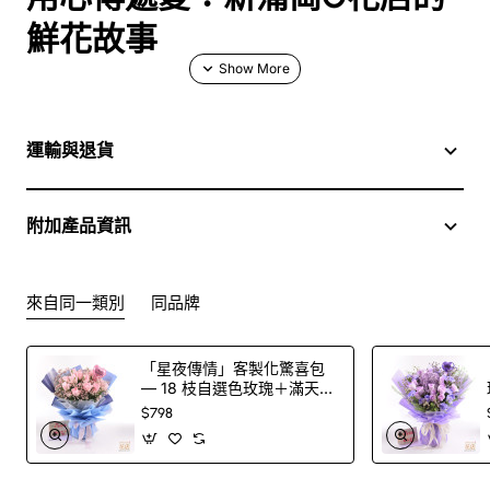
鮮花故事
想喺新蒲崗訂花？G花店提供絕佳的花藝設計，專注於紅玫
瑰、白菲香和襯葉的花束，為你的結婚、紀念日或其他特別
場合帶來浪漫。無論是送花還是購買花束，G花店都能助你
運輸與退貨
輕鬆滿足心意，傳遞你的愛！快來了解我哋的服務！
附加產品資訊
簡介
來自同一類別
同品牌
喂！唔好再等啦！新蒲崗的G花店正係你送花、訂花嘅最佳
選擇！我透過呢篇文章，想同大家探索一下G花店，特別係
佢茶果紅玫瑰、白菲香同襯葉嘅花束設計，真係好靚好靚，
「星夜傳情」客製化驚喜包
浪漫又有情調！無論你係結婚、生日，還是情人節，只要你
— 18 枝自選色玫瑰＋滿天星
花束＋印字氣球（100 色玫
要花，G花店都唔會令你失望。我會同大家分享個中故事、
$798
瑰任選）
訂花的小技巧、以及一些常見問題，讓你唔好驚慌失措，輕
鬆享受這份美好嘅花藝體驗！