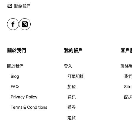
一緊，愛意滿滿！
聯絡我們
1.3 白菲香的高雅之選
相比之下，白菲香就顯得精緻高雅，令整個花束更加出色。
佢的香味輕盈柔和，讓人不自覺咁想要冇得停。用白菲香襯
關於我們
我的帳戶
客戶
托紅玫瑰，感覺就好似有了層次，更加能彰顯出送花的心
意，這樣一來，G花店就更顯得特別啦！
關於我們
登入
聯絡
Blog
訂單記錄
我
2. 訂花的簡單流程
FAQ
加盟
Sit
Privacy Policy
通訊
配
2.1 如何在G花店訂花
Terms & Conditions
禮券
退貨
喺新蒲崗，有咁多花店點解要選擇G花店呢？其實佢哋的訂
花流程非常簡單，以下就同大家介紹一下：