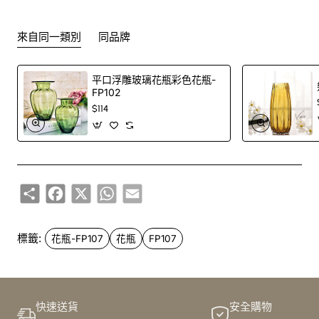
訂購鮮花及手工製品前,為保障客戶利益,請閱讀
條款及細則
來自同一類別
同品牌
此花束價格不適用於(情人節期間 4/2-16/2)
平口浮雕玻璃花瓶彩色花瓶-
FP102
$114
Share
Facebook
X
WhatsApp
Email
標籤:
花瓶-FP107
花瓶
FP107
快速送貨
安全購物