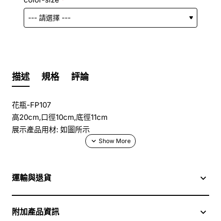
描述
規格
評論
花瓶-FP107
高20cm,口徑10cm,底徑11cm
展示產品用材: 如圖所示
主花可更換其他顏色, 不另收費
運輸與退貨
於花店訂花, 隨花束附送精美心意咭一張, 歡迎到本花店查詢
或網上訂購
附加產品資訊