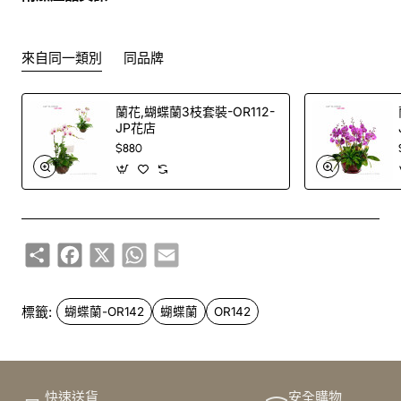
此花束價格不適用於(情人節期間 4/2-16/2)
來自同一類別
同品牌
蘭花,蝴蝶蘭3枝套裝-OR112-
JP花店
$880
Share
Facebook
X
WhatsApp
Email
標籤:
蝴蝶蘭-OR142
蝴蝶蘭
OR142
快速送貨
安全購物