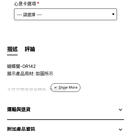
心意卡選項
描述
評論
蝴蝶蘭-OR142
展示產品用材: 如圖所示
主花可更換其他顏色, 不另收費
於花店訂花, 隨花束附送精美心意咭一張, 歡迎到本花店查詢
運輸與退貨
或網上訂購
附加產品資訊
訂購鮮花及手工製品前,為保障客戶利益,請閱讀
條款及細則