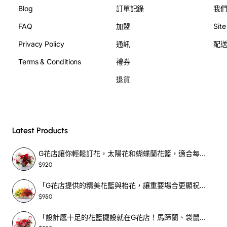
Blog
訂單記錄
我
FAQ
加盟
Sit
Privacy Policy
通訊
配
Terms & Conditions
禮券
退貨
Latest Products
G花店讓你輕鬆訂花，太陽花和蝴蝶蘭花籃，適合每個重要時刻！-SF390
$920
「G花店提供的精美花籃與枱花，讓重要場合更顯祝賀與喜悅，適合各種用場！」-SF398
$950
「設計感十足的花籃擺設就在G花店！馬蹄蘭、袋鼠爪、罌粟花，為你的重大場合增光添彩！」-SF209