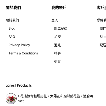
關於我們
我的帳戶
客戶
關於我們
登入
聯絡
Blog
訂單記錄
我
FAQ
加盟
Sit
Privacy Policy
通訊
配
Terms & Conditions
禮券
退貨
Latest Products
G花店讓你輕鬆訂花，太陽花和蝴蝶蘭花籃，適合每個重要時刻！-SF390
$920