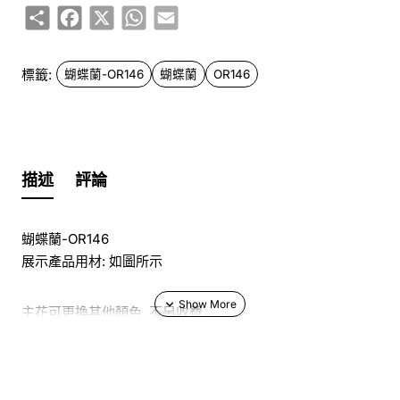
Share
Facebook
X
WhatsApp
Email
標籤:
蝴蝶蘭-OR146
蝴蝶蘭
OR146
描述
評論
蝴蝶蘭-OR146
展示產品用材: 如圖所示
主花可更換其他顏色, 不另收費
於花店訂花, 隨花束附送精美心意咭一張, 歡迎到本花店查詢
或網上訂購