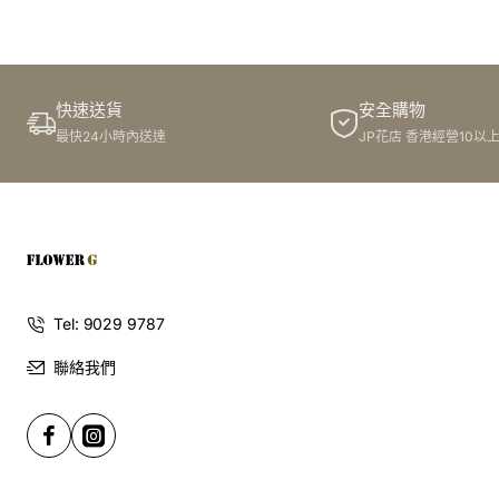
訂購鮮花及手工製品前,為保障客戶利益,請閱讀
條款及細則
此花束價格不適用於(情人節期間 4/2-16/2)
快速送貨
安全購物
最快24小時內送達
JP花店 香港經營10以
Tel: 9029 9787
聯絡我們