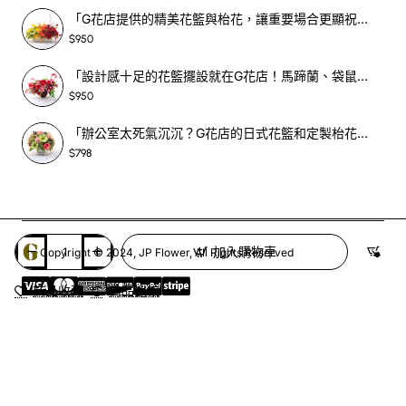
「G花店提供的精美花籃與枱花，讓重要場合更顯祝賀與喜悅，適合各種用場！」-SF398
$950
「設計感十足的花籃擺設就在G花店！馬蹄蘭、袋鼠爪、罌粟花，為你的重大場合增光添彩！」-SF209
$950
「辦公室太死氣沉沉？G花店的日式花籃和定製枱花，為你帶來新鮮感！」-SF465
$798
加入購物車
Copyright © 2024, JP Flower, All Rights Reserved
商品收藏
商品比較