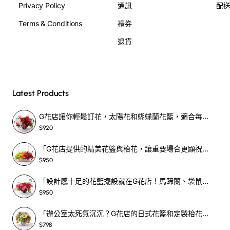
Privacy Policy
通訊
配
Terms & Conditions
禮券
退貨
Latest Products
G花店讓你輕鬆訂花，太陽花和蝴蝶蘭花籃，適合每個重要時刻！-SF390
$920
「G花店提供的精美花籃與枱花，讓重要場合更顯祝賀與喜悅，適合各種用場！」-SF398
$950
「設計感十足的花籃擺設就在G花店！馬蹄蘭、袋鼠爪、罌粟花，為你的重大場合增光添彩！」-SF209
$950
「辦公室太死氣沉沉？G花店的日式花籃和定製枱花，為你帶來新鮮感！」-SF465
$798