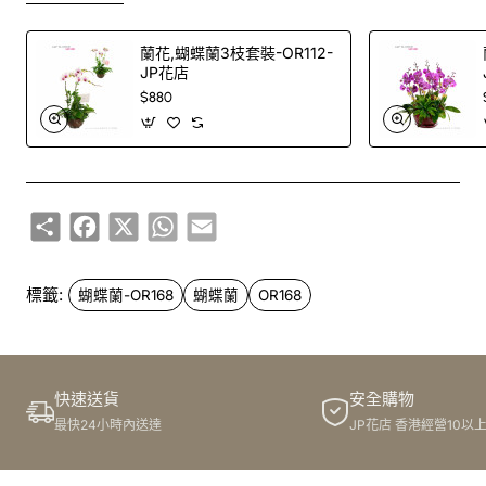
蘭花,蝴蝶蘭3枝套裝-OR112-
JP花店
$880
Share
Facebook
X
WhatsApp
Email
標籤:
蝴蝶蘭-OR168
蝴蝶蘭
OR168
快速送貨
安全購物
最快24小時內送達
JP花店 香港經營10以