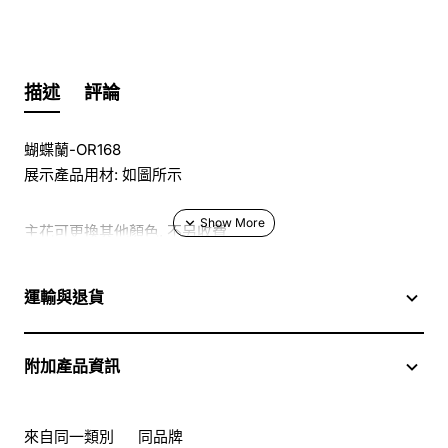
描述
評論
蝴蝶蘭-OR168
展示產品用材: 如圖所示
主花可更換其他顏色, 不另收費
於花店訂花, 隨花束附送精美心意咭一張, 歡迎到本花店查詢
運輸與退貨
或網上訂購
附加產品資訊
訂購鮮花及手工製品前,為保障客戶利益,請閱讀
條款及細則
此花束價格不適用於(情人節期間 4/2-16/2)
來自同一類別
同品牌