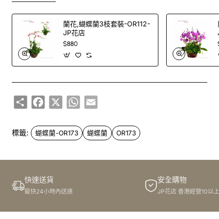
蘭花,蝴蝶蘭3枝套裝-OR112-
JP花店
$880
Share
Facebook
X
WhatsApp
Email
標籤:
蝴蝶蘭-OR173
蝴蝶蘭
OR173
快速送貨
安全購物
最快24小時內送達
JP花店 香港經營10以