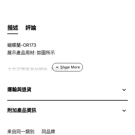
描述
評論
蝴蝶蘭-OR173
展示產品用材: 如圖所示
主花可更換其他顏色, 不另收費
於花店訂花, 隨花束附送精美心意咭一張, 歡迎到本花店查詢
運輸與退貨
或網上訂購
附加產品資訊
訂購鮮花及手工製品前,為保障客戶利益,請閱讀
條款及細則
此花束價格不適用於(情人節期間 4/2-16/2)
來自同一類別
同品牌