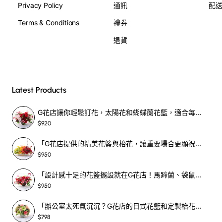
Privacy Policy
通訊
配
Terms & Conditions
禮券
退貨
Latest Products
G花店讓你輕鬆訂花，太陽花和蝴蝶蘭花籃，適合每個重要時刻！-SF390
$920
「G花店提供的精美花籃與枱花，讓重要場合更顯祝賀與喜悅，適合各種用場！」-SF398
$950
「設計感十足的花籃擺設就在G花店！馬蹄蘭、袋鼠爪、罌粟花，為你的重大場合增光添彩！」-SF209
$950
「辦公室太死氣沉沉？G花店的日式花籃和定製枱花，為你帶來新鮮感！」-SF465
$798