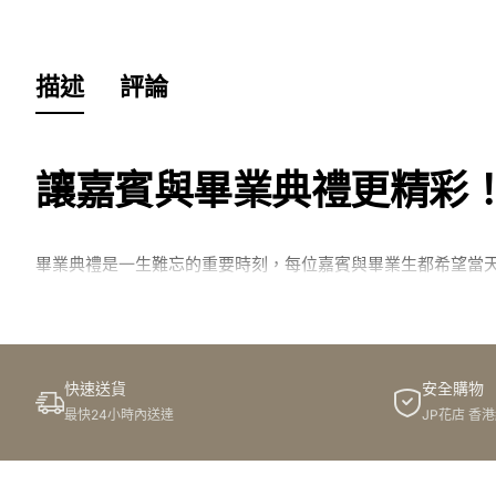
描述
評論
讓嘉賓與畢業典禮更精彩！
畢業典禮是一生難忘的重要時刻，每位嘉賓與畢業生都希望當
此的祝福與尊重。JP花店作為一間專業花店，提供網上花店服
手花訂花方案，讓每個重要時刻都能留下最美好回憶。
JP花店網上花店的多元花材選
快速送貨
安全購物
最快24小時內送達
JP花店 香
JP花店提供多元化商品，從鮮花的自然清新、絲花的細緻柔美
簡單易用，免去親訪門市的麻煩，讓您輕鬆完成訂花流程並享