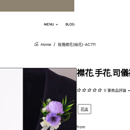
MENU
BLOG
玫瑰襟花(絲花)-AC711
home
襟花,手花,司
0 筆商品評論
•
花店
from