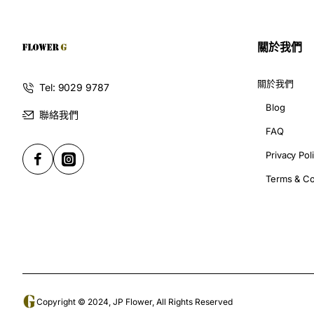
精選玫瑰襟花為嘉賓打造典雅風采
關於我們
玫瑰襟花向來是各大典禮的經典選擇，溫柔的粉玫瑰或熱情的紅
性，為嘉賓提供既美麗又實用的花藝選擇。
關於我們
Tel: 9029 9787
Blog
聯絡我們
手花設計提升畢業典禮的亮點與氛圍
FAQ
畢業生手持的手花不僅是造型重點，也象徵成長與祝福。JP花
Privacy Pol
簡約的白色花束或是混搭鮮豔色彩，都提升整體畢業慶典氣氛
Terms & Co
網上訂花方便快捷，迅速送達提升體驗感
JP花店的網上花店讓您隨時隨地訂購，快速結帳並享有多樣送
當日活動需求。
仿真花與人造花的耐看與實用性
不希望花束只能短暫美麗？JP花店的仿真花襟花及手花，是長
Copyright © 2024, JP Flower, All Rights Reserved