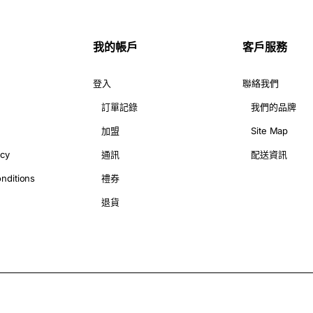
我的帳戶
客戶服務
玫瑰，都能象徵不同層次的祝福。JP花店致力於設計多款襟花，結
登入
聯絡我們
訂單記錄
我們的品牌
加盟
Site Map
店專業設計多款手花，靈活使用各種花材搭配，打造適合拍照及留念
icy
通訊
配送資訊
。
nditions
禮券
退貨
花方案。無論您身處何地，JP花店皆可準時將襟花、手花及花束送
期保存的最佳方案。真實感超強，不畏環境影響，適合當成畢業典禮