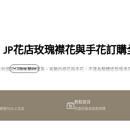
JP花店玫瑰襟花與手花訂購
天的氛圍充滿溫馨與驚喜。美麗的襟花與手花，不僅為整體造型增添
務，精選多款鮮花、絲花、仿真花與人造花，針對嘉賓、畢業相關需
擇與優勢
輕鬆退貨
港經營10以上花店
完善的退貨退款保障
，到仿真花與人造花的長效美觀，每一種花材都能滿足不同場合需求
受送花服務。