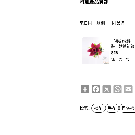
附加產品資訊
來自同一類別
同品牌
「夢幻紫蝶」
裝 | 婚禮新
$58
Share
Facebook
X
Whats
E
標籤:
襟花
手花
司儀襟