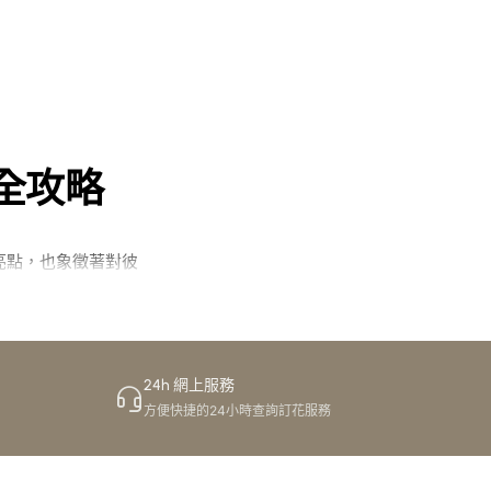
全攻略
亮點，也象徵著對彼
求打造個性化襟花與
24h 網上服務
方便快捷的24小時查詢訂花服務
。網上花店平台設計