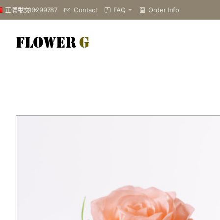
90299787
Contact
FAQ
Order Info
正體中文