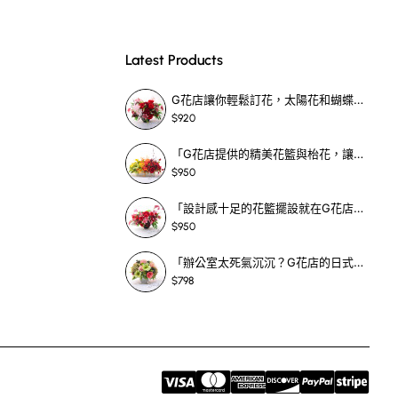
Latest Products
合絲花襟花的耐久特
G花店讓你輕鬆訂花，太陽花和蝴蝶蘭花籃，適合每個重要時刻！-SF390
$920
「G花店提供的精美花籃與枱花，讓重要場合更顯祝賀與喜悅，適合各種用場！」-SF398
$950
的完美花束。無論是
「設計感十足的花籃擺設就在G花店！馬蹄蘭、袋鼠爪、罌粟花，為你的重大場合增光添彩！」-SF209
$950
「辦公室太死氣沉沉？G花店的日式花籃和定製枱花，為你帶來新鮮感！」-SF465
$798
到指定地點，完美搭配
後的紀念品或家中擺