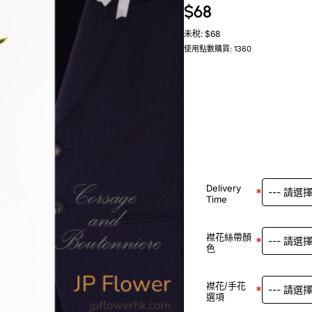
$68
未稅: $68
使用點數購買: 1360
Delivery
Time
襟花絲帶顏
色
襟花/手花
選項