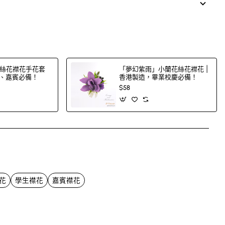
絲花襟花手花套
「夢幻紫雨」小蘭花絲花襟花 |
郎、嘉賓必備！
香港製造，畢業校慶必備！
$58
App
mail
花
學生襟花
嘉賓襟花