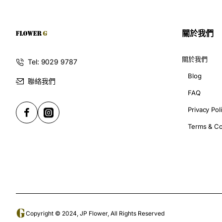
點樣揀選襟花手花？
關於我們
想揀選一個襯出你個人風格同呢個特別日子嘅襟花或者手花，
關於我們
Tel: 9029 9787
Blog
聯絡我們
顏色：
顏色係襟花手花嘅重點，你可以揀選適合你膚色
FAQ
款式：
襟花手花有好多唔同嘅款式，例如簡約嘅玫瑰、
達嘅情感嚟揀選。
Privacy Pol
尺寸：
襟花手花有唔同嘅尺寸，你可以揀選適合你體型
Terms & Co
小荼花襟花手花系列：
小荼花提供多元化嘅襟花同手花系列，滿足你不同嘅需要：
開幕典禮系列：
呢個系列嘅襟花手花設計莊重而大方，
對係開幕典禮嘅必備之選。
Copyright © 2024, JP Flower, All Rights Reserved
畢業典禮系列：
呢個系列嘅襟花手花色彩繽紛，設計青