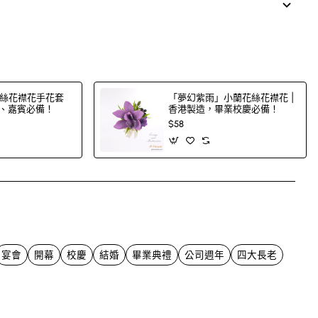
絲花襟花手花套
「夢幻紫雨」小蘭花絲花襟花 |
郎、嘉賓必備！
香港製造，畢業校慶必備！
$58
App
mail
宴會
開幕
校慶
結婚
畢業典禮
公司週年
四大長老