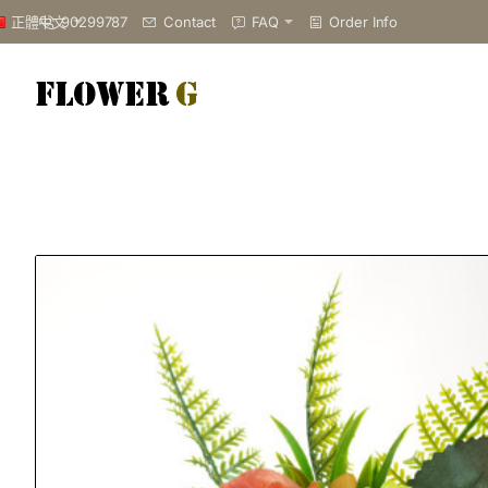
90299787
Contact
FAQ
Order Info
正體中文