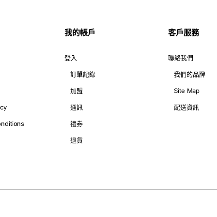
我的帳戶
客戶服務
你可以留意以下幾點：
登入
聯絡我們
訂單記錄
我們的品牌
、服裝顏色或者呢個特別日子主題色嘅襟花手花，營造和諧統一嘅效
加盟
Site Map
華麗嘅牡丹、可愛嘅卡通人物，你可以根據你嘅個人風格、呢個特別
icy
通訊
配送資訊
同服裝嘅尺寸，唔好太大或者太細，恰到好處先係最佳選擇。
nditions
禮券
退貨
配以經典嘅顏色同款式，例如紅色嘅玫瑰襟花、白色嘅百合手花，展
春活潑，有可愛嘅小熊造型，又有活力四射嘅向日葵，等你嘅畢業典