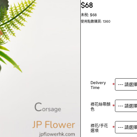
$68
未稅: $68
使用點數購買: 1360
Delivery
Time
襟花絲帶顏
色
襟花/手花
選項