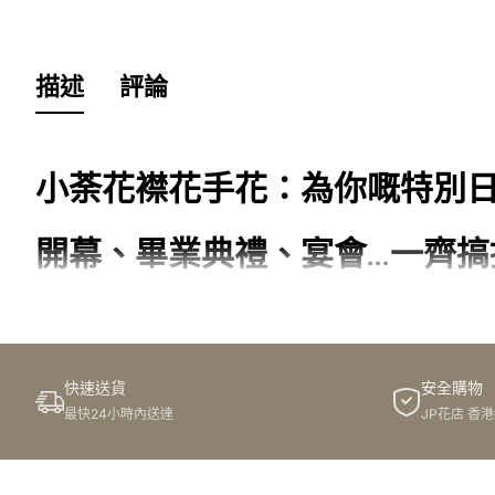
描述
評論
小荼花襟花手花：為你嘅特別
開幕、畢業典禮、宴會...一齊
喺我哋人生入面，總會有啲特別嘅日子，值得我哋慶祝同紀念
候，而一朵精美嘅襟花或者手花，就可以幫你點綴你嘅造型，
快速送貨
安全購物
小荼花：你嘅襟花手花專家
最快24小時內送達
JP花店 香
小荼花，你嘅信賴之選，我哋專營各式各樣嘅襟花同手花，為
個細節，確保新鮮度同質素，等你嘅造型更加出眾，令你嘅回