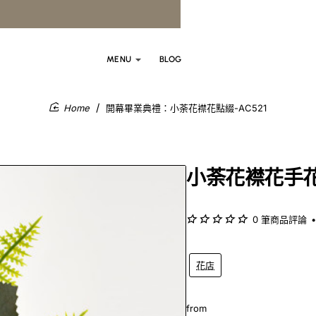
MENU
BLOG
開幕畢業典禮：小荼花襟花點綴-AC521
home
小荼花襟花手
0 筆商品評論
•
花店
from