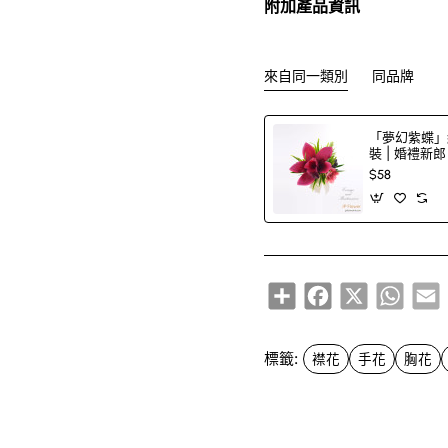
附加產品資訊
來自同一類別
同品牌
「夢幻紫蝶」
裝 | 婚禮新
$58
Share
Facebook
X
Whats
E
標籤:
襟花
手花
胸花