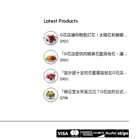
Latest Products
G花店讓你輕鬆訂花，太陽花和蝴蝶蘭花籃，適合每個重要時刻！-SF390
$920
果。
「G花店提供的精美花籃與枱花，讓重要場合更顯祝賀與喜悅，適合各種用場！」-SF398
日子嘅主題同你想表
$950
「設計感十足的花籃擺設就在G花店！馬蹄蘭、袋鼠爪、罌粟花，為你的重大場合增光添彩！」-SF209
$950
「辦公室太死氣沉沉？G花店的日式花籃和定製枱花，為你帶來新鮮感！」-SF465
$798
現你嘅專業形象，絕
禮留下青春嘅回憶。