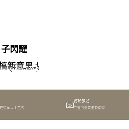
日子閃耀
搞搞新意思！
，例如開幕典禮、畢業典禮、宴會等等。呢啲就係我哋想留低美好回
令你成為全場焦點！小荼花襟花手花就係你嘅最佳拍檔！
輕鬆退貨
港經營10以上花店
完善的退貨退款保障
你嘅特別日子而設。我哋明白，呢啲特別日子對你嚟講有幾重要，所
憶更加難忘！