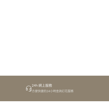
憶同精彩時刻嘅時
24h 網上服務
方便快捷的24小時查詢訂花服務
以我哋用心設計每一