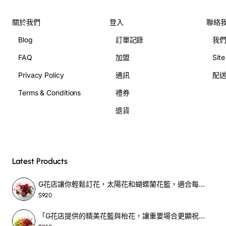
關於我們
登入
聯絡
Blog
訂單記錄
我
FAQ
加盟
Sit
Privacy Policy
通訊
配
Terms & Conditions
禮券
退貨
Latest Products
G花店讓你輕鬆訂花，太陽花和蝴蝶蘭花籃，適合每個重要時刻！-SF390
$920
「G花店提供的精美花籃與枱花，讓重要場合更顯祝賀與喜悅，適合各種用場！」-SF398