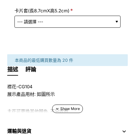
卡片套(長8.7cmX高5.2cm)
本商品的最低購買數量為 20 件
描述
評論
襟花-CG104
展示產品用材: 如圖所示
主花可更換其他顏色, 不另收費
於花店訂花, 隨花束附送精美心意咭一張, 歡迎到本花店查詢
運輸與退貨