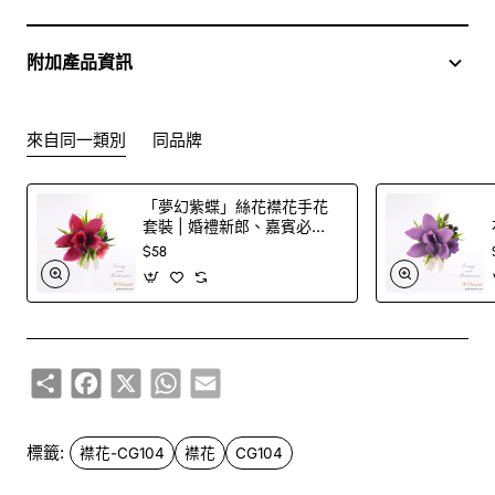
或網上訂購
附加產品資訊
訂購鮮花及手工製品前,為保障客戶利益,請閱讀
條款及細則
此花束價格不適用於(情人節期間 4/2-16/2)
來自同一類別
同品牌
「夢幻紫蝶」絲花襟花手花
套裝 | 婚禮新郎、嘉賓必
備！
$58
Share
Facebook
X
WhatsApp
Email
標籤:
襟花-CG104
襟花
CG104