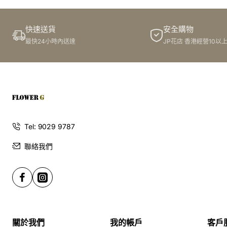
快速送貨
安全購物
最快24小時內送達
JP花店 香港經營10以
Tel: 9029 9787
聯絡我們
關於我們
我的帳戶
客戶