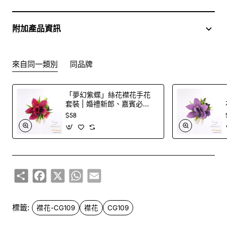
或網上訂購
附加產品資訊
訂購鮮花及手工製品前,為保障客戶利益,請閱讀
條款及細則
此花束價格不適用於(情人節期間 4/2-16/2)
來自同一類別
同品牌
「夢幻紫蝶」絲花襟花手花
套裝 | 婚禮新郎、嘉賓必
備！
$58
Share
Facebook
X
WhatsApp
Email
標籤:
襟花-CG109
襟花
CG109