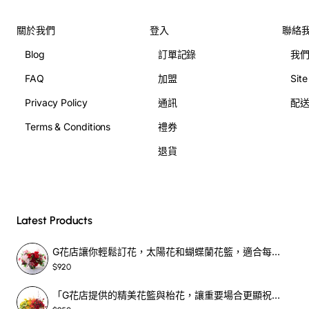
關於我們
登入
聯絡
Blog
訂單記錄
我
FAQ
加盟
Sit
Privacy Policy
通訊
配
Terms & Conditions
禮券
退貨
Latest Products
G花店讓你輕鬆訂花，太陽花和蝴蝶蘭花籃，適合每個重要時刻！-SF390
$920
「G花店提供的精美花籃與枱花，讓重要場合更顯祝賀與喜悅，適合各種用場！」-SF398