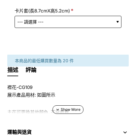
卡片套(長8.7cmX高5.2cm)
本商品的最低購買數量為 20 件
描述
評論
襟花-CG109
展示產品用材: 如圖所示
主花可更換其他顏色, 不另收費
於花店訂花, 隨花束附送精美心意咭一張, 歡迎到本花店查詢
運輸與退貨