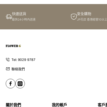
快速送貨
安全購物
最快24小時內送達
JP花店 香港經營10以
Tel: 9029 9787
聯絡我們
關於我們
我的帳戶
客戶