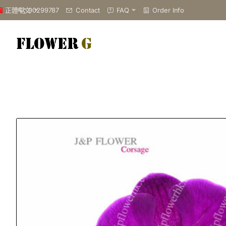
90299787
Contact
FAQ
Order Info
正體中文