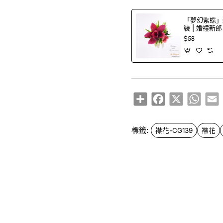
「夢幻紫蝶」
裝 | 婚禮新
$58
Share
Facebook
X
Whats
E
標籤:
襟花-CG139
襟花