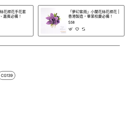
絲花襟花手花套
「夢幻紫雨」小蘭花絲花襟花 |
郎、嘉賓必備！
香港製造，畢業校慶必備！
$58
App
mail
CG139