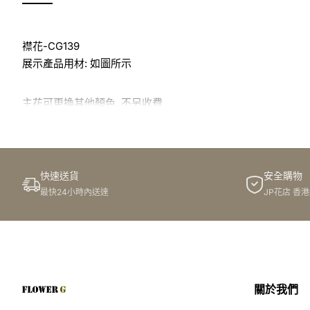
襟花-CG139
展示產品用材: 如圖所示
主花可更換其他顏色, 不另收費
於花店訂花, 隨花束附送精美心意咭一張, 歡迎到本花店查詢或
快速送貨
安全購物
訂購鮮花及手工製品前,為保障客戶利益,請閱讀
條款及細則
最快24小時內送達
JP花店 香
此花束價格不適用於(情人節期間 4/2-16/2)
關於我們