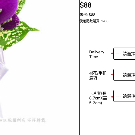
$88
未稅: $88
使用點數購買: 1760
Delivery
Time
襟花/手花
選項
卡片套(長
8.7cmX高
5.2cm)