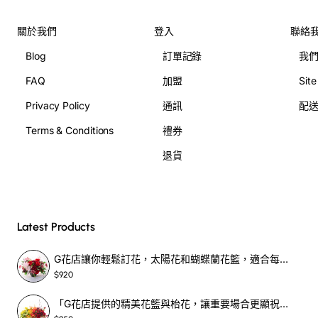
關於我們
登入
聯絡
Blog
訂單記錄
我
FAQ
加盟
Sit
Privacy Policy
通訊
配
Terms & Conditions
禮券
退貨
Latest Products
G花店讓你輕鬆訂花，太陽花和蝴蝶蘭花籃，適合每個重要時刻！-SF390
$920
「G花店提供的精美花籃與枱花，讓重要場合更顯祝賀與喜悅，適合各種用場！」-SF398