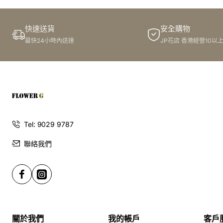
快速送貨
安全購物
最快24小時內送達
JP花店 香港經營10以
Tel: 9029 9787
聯絡我們
關於我們
我的帳戶
客戶