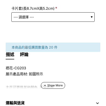
卡片套(長8.7cmX高5.2cm)
本商品的最低購買數量為 20 件
描述
評論
襟花-CG203
展示產品用材: 如圖所示
主花可更換其他顏色, 不另收費
於花店訂花, 隨花束附送精美心意咭一張, 歡迎到本花店查詢
運輸與退貨