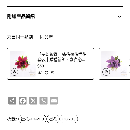
或網上訂購
附加產品資訊
訂購鮮花及手工製品前,為保障客戶利益,請閱讀
條款及細則
此花束價格不適用於(情人節期間 4/2-16/2)
來自同一類別
同品牌
「夢幻紫蝶」絲花襟花手花
套裝 | 婚禮新郎、嘉賓必
備！
$58
Share
Facebook
X
WhatsApp
Email
標籤:
襟花-CG203
襟花
CG203