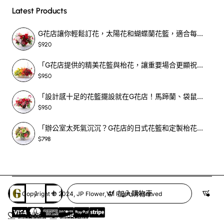
Latest Products
G花店讓你輕鬆訂花，太陽花和蝴蝶蘭花籃，適合每個重要時刻！-SF390
$920
「G花店提供的精美花籃與枱花，讓重要場合更顯祝賀與喜悅，適合各種用場！」-SF398
$950
「設計感十足的花籃擺設就在G花店！馬蹄蘭、袋鼠爪、罌粟花，為你的重大場合增光添彩！」-SF209
$950
「辦公室太死氣沉沉？G花店的日式花籃和定製枱花，為你帶來新鮮感！」-SF465
$798
加入購物車
Copyright © 2024, JP Flower, All Rights Reserved
商品收藏
商品比較