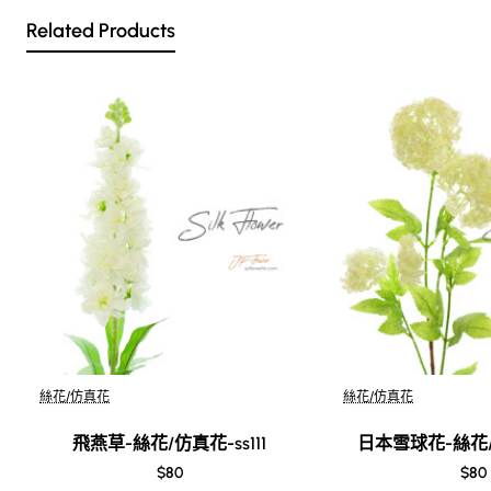
花、絲花、假花、人造花產品,花材可免費更換顏色,不另收費
Related Products
於花店訂購仿真花、絲花、假花、人造花枱花,擺設,送精美賀
咭一張, 歡迎到本花店查詢或網上訂購
網站展示圖片顏色會因不同展示螢幕設定而存在一定色差,訂
購產品時敬請注意.
訂購"
枱花
,
擺設
花藝"及"手工"製品前,為保障客戶在花店利益,
請閱讀花店內
條款及細則
此產品價格不適用於"花店""
情人節
"時段送花服務
絲花/仿真花
絲花/仿真花
飛燕草-絲花/仿真花-ss111
日本雪球花-絲花/仿
$80
$80