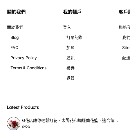
關於我們
我的帳戶
客戶
關於我們
登入
聯絡
Blog
訂單記錄
我
FAQ
加盟
Sit
Privacy Policy
通訊
配
Terms & Conditions
禮券
退貨
Latest Products
G花店讓你輕鬆訂花，太陽花和蝴蝶蘭花籃，適合每個重要時刻！-SF390
$920