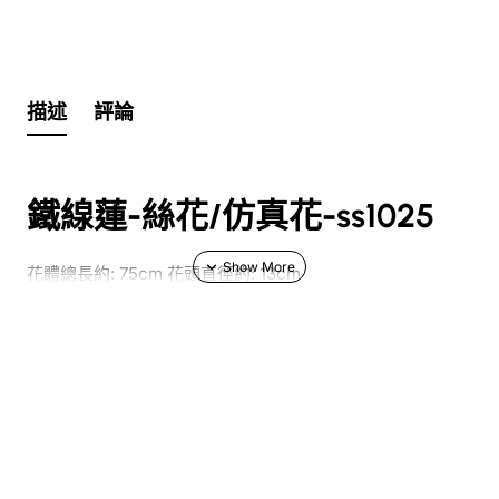
描述
評論
鐵線蓮-絲花/仿真花-ss1025
花體總長約: 75cm
花頭直徑約: 13cm
訂購絲花、仿真花、人造花產品注意
事項
展示假花擺設使用花材: 如圖所示
花店
內
仿真花
、
絲花
、
假花
、
人造花
枱花,擺設系列之仿真