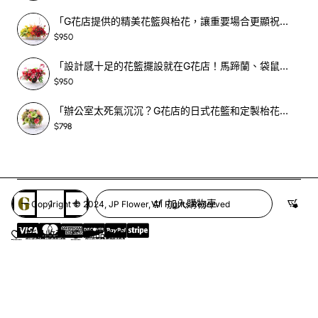
「G花店提供的精美花籃與枱花，讓重要場合更顯祝賀與喜悅，適合各種用場！」-SF398
$950
「設計感十足的花籃擺設就在G花店！馬蹄蘭、袋鼠爪、罌粟花，為你的重大場合增光添彩！」-SF209
$950
「辦公室太死氣沉沉？G花店的日式花籃和定製枱花，為你帶來新鮮感！」-SF465
$798
加入購物車
Copyright © 2024, JP Flower, All Rights Reserved
商品收藏
商品比較