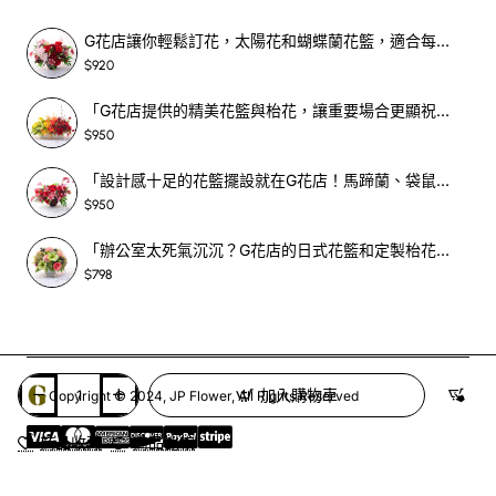
圍。
G花店讓你輕鬆訂花，太陽花和蝴蝶蘭花籃，適合每個重要時刻！-SF390
宴會紅開張花籃氣球組合適用場合：
$920
「G花店提供的精美花籃與枱花，讓重要場合更顯祝賀與喜悅，適合各種用場！」-SF398
新店開幕：
為您的親朋好友送上一份充滿祝福的開幕
$950
禮物，祝賀生意興隆，財源廣進，開業大吉！
喬遷誌慶：
為您的合作夥伴送上一份溫馨的喬遷禮
「設計感十足的花籃擺設就在G花店！馬蹄蘭、袋鼠爪、罌粟花，為你的重大場合增光添彩！」-SF209
物，祝賀事業更上一層樓，步步高升！
$950
展覽會場：
為您的展位增添一份亮麗的色彩，吸引更
「辦公室太死氣沉沉？G花店的日式花籃和定製枱花，為你帶來新鮮感！」-SF465
多客戶的目光，增加商機！
$798
公司週年慶：
為您的公司送上一份特別的慶祝禮物，
祝賀公司業績長紅，永續經營！
現在就訂購我們的宴會紅開張花籃氣球組合，讓您的祝福乘
著氣球飛揚，為您的親朋好友帶來熱情、喜慶與無限商機！
加入購物車
Copyright © 2024, JP Flower, All Rights Reserved
(開店就像結婚，選對顏色，就能讓喜氣加倍！我們的紅色宴
商品收藏
商品比較
會花籃氣球，保證讓您的店面「紅」運當頭，生意興隆！)