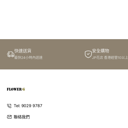
告別傳統，用一抹亮眼的紅色，為新店開幕注入熱情與活
力！我們的「紅運當頭」宴會紅開張花籃氣球組合，以喜慶
的紅色為主調，搭配精緻的花藝設計與活潑的氣球，為開幕
儀式增添無與倫比的視覺饗宴。無論是親朋好友的新店開
張，還是合作夥伴的事業新里程，這份充滿祝福的禮物，都
快速送貨
安全購物
能讓對方感受到您的真摯情誼，並為其事業帶來蓬勃發展的
最快24小時內送達
JP花店 香港經營10以
契機。
想像一下，在熱鬧的開幕現場，一抹鮮豔的紅色躍入眼簾，
吸引眾人的目光。我們的宴會紅開張花籃氣球，如同一團燃
燒的火焰，點燃無限的商機與希望。紅色代表著熱情、喜慶
與活力，寓意著事業紅紅火火、蒸蒸日上。這不僅僅是一份
禮物，更是一份祝福、一份心意，以及對未來成功的無限期
Tel: 9029 9787
許！
聯絡我們