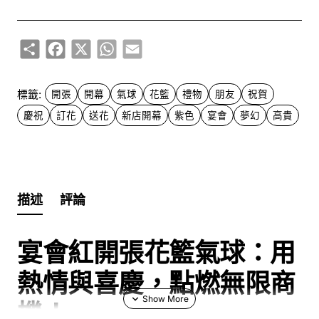
Share
Facebook
X
WhatsApp
Email
標籤:
開張
開幕
氣球
花籃
禮物
朋友
祝賀
慶祝
訂花
送花
新店開幕
紫色
宴會
夢幻
高貴
描述
評論
宴會紅開張花籃氣球：用
熱情與喜慶，點燃無限商
機！