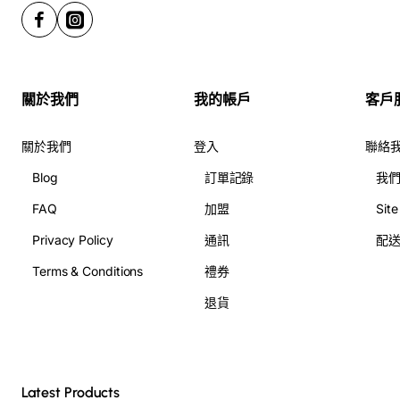
我們的宴會紅開張花籃氣球組合，不僅僅是裝飾品，更是生
意興隆、財源廣進的幸運符。用熱情與喜慶，點燃無限商
機！
為什麼選擇我們的宴會紅開張花籃氣球組合？
關於我們
我的帳戶
客戶
喜慶紅運，七款精選：
我們精心設計七款以紅色為主
關於我們
登入
聯絡
調的開張花籃氣球組合，無論是典雅大方、熱情奔放、
Blog
訂單記錄
我
或是時尚簡約，都能滿足您的不同喜好，完美傳達您的
FAQ
加盟
Sit
祝福。
嚴選花材，品質保證：
我們堅持選用最新鮮、高品質
Privacy Policy
通訊
配
的紅色系花材，搭配色彩鮮豔、造型獨特的紅色氣球，
Terms & Conditions
禮券
讓您的花籃充滿喜慶與活力。
客製化服務，獨一無二：
我們提供客製化服務，您可
退貨
以根據您的需求選擇不同的花材、氣球、以及賀詞，打
造獨一無二的開幕賀禮，讓您的心意更加與眾不同。
快速送達，貼心服務：
我們提供快速、準時的送貨服
務，讓您的祝福及時送達，為開幕儀式增添更多喜慶氛
Latest Products