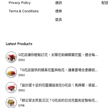
Privacy Policy
通訊
配
Terms & Conditions
禮券
退貨
Latest Products
G花店讓你輕鬆訂花，太陽花和蝴蝶蘭花籃，適合每個重要時刻！-SF390
$920
「G花店提供的精美花籃與枱花，讓重要場合更顯祝賀與喜悅，適合各種用場！」-SF398
$950
「設計感十足的花籃擺設就在G花店！馬蹄蘭、袋鼠爪、罌粟花，為你的重大場合增光添彩！」-SF209
$950
「辦公室太死氣沉沉？G花店的日式花籃和定製枱花，為你帶來新鮮感！」-SF465
$798