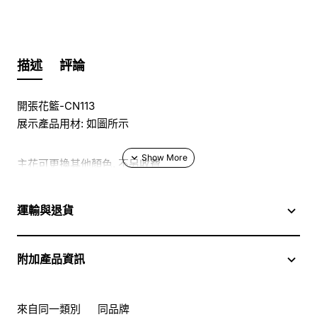
描述
評論
開張花籃-CN113
展示產品用材: 如圖所示
主花可更換其他顏色, 不另收費
於花店訂花, 隨花束附送精美心意咭一張, 歡迎到本花店查詢
運輸與退貨
或網上訂購
附加產品資訊
訂購鮮花及手工製品前,為保障客戶利益,請閱讀
條款及細則
此花束價格不適用於(情人節期間 4/2-16/2)
來自同一類別
同品牌