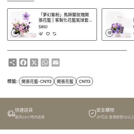
「夢幻紫粉」馬蹄蘭玫瑰開
張花籃 | 客製化花籃氣球套
裝
$850
Share
Facebook
X
WhatsApp
Email
標籤:
開張花籃-CN113
開張花籃
CN113
快速送貨
安全購物
最快24小時內送達
JP花店 香港經營10以