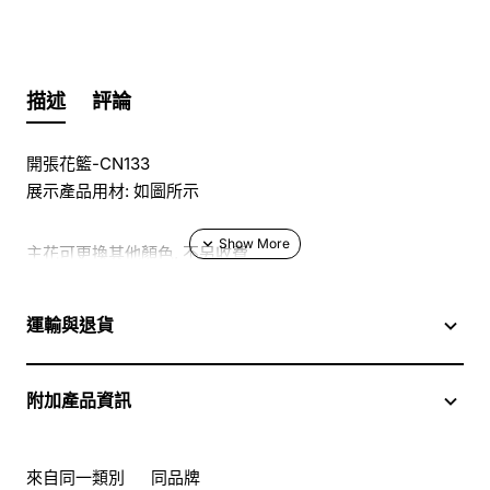
描述
評論
開張花籃-CN133
展示產品用材: 如圖所示
主花可更換其他顏色, 不另收費
於花店訂花, 隨花束附送精美心意咭一張, 歡迎到本花店查詢
運輸與退貨
或網上訂購
附加產品資訊
訂購鮮花及手工製品前,為保障客戶利益,請閱讀
條款及細則
此花束價格不適用於(情人節期間 4/2-16/2)
來自同一類別
同品牌