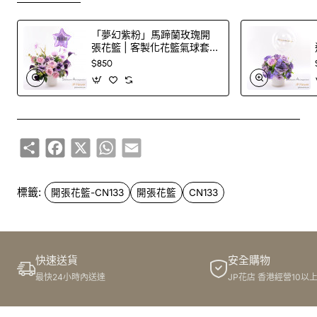
「夢幻紫粉」馬蹄蘭玫瑰開
張花籃 | 客製化花籃氣球套
裝
$850
Share
Facebook
X
WhatsApp
Email
標籤:
開張花籃-CN133
開張花籃
CN133
快速送貨
安全購物
最快24小時內送達
JP花店 香港經營10以