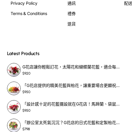
Privacy Policy
通訊
配
Terms & Conditions
禮券
退貨
Latest Products
G花店讓你輕鬆訂花，太陽花和蝴蝶蘭花籃，適合每個重要時刻！-SF390
$920
「G花店提供的精美花籃與枱花，讓重要場合更顯祝賀與喜悅，適合各種用場！」-SF398
$950
「設計感十足的花籃擺設就在G花店！馬蹄蘭、袋鼠爪、罌粟花，為你的重大場合增光添彩！」-SF209
$950
「辦公室太死氣沉沉？G花店的日式花籃和定製枱花，為你帶來新鮮感！」-SF465
$798